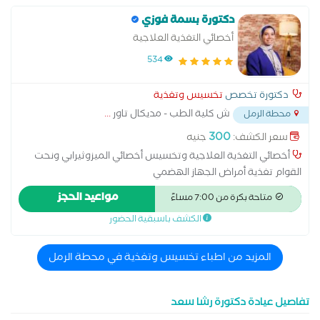
دكتورة بسمة فوزي
أخصائي التغذية العلاجية
534
دكتورة تخصص
تخسيس وتغذية
ش كلية الطب - مديكال تاور
...
محطة الرمل
300
سعر الكشف:
جنيه
أخصائي التغذية العلاجية وتخسيس أخصائي الميزوثيرابي ونحت
القوام تغذية أمراض الجهاز الهضمي
مواعيد الحجز
متاحة بكرة من 7:00 مساءً
الكشف باسبقية الحضور
المزيد من اطباء تخسيس وتغذية في محطة الرمل
تفاصيل عيادة دكتورة رشا سعد