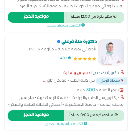
ماجستير الباطنة العامة كلية الطب جامعة الأسكندرية دبلوم
القلب الوقائى معهد البحوث الطبية ، جامعة الأسكندرية البورد
الأوروبي في التغذية الإكلينيكية و العلاجية ESPEN دبلوم مكافحة
مواعيد الحجز
متاح بكرة من 12:00 مساءً
العدوي دبلوم إدارة المستشفيات دبلوم جودة إدارة الرعاية الصحية
الكشف بميعاد محدد
أكاديمية السادات للعلوم الإدارية
دكتورة منة فرغلي
•أخصائي تغذية علاجية – دبلومة ESPEN
407
دكتورة تخصص
تخسيس وتغذية
ش كلية الطب - مديكال تاور
...
محطة الرمل
300
سعر الكشف:
جنيه
• بكالوريوس الطب والجراحة – جامعة الإسكندرية • ماجستير
الباطنة العامة – جامعة الإسكندرية • أخصائي الباطنة العامة والسكر •
أخصائي تغذية علاجية – دبلومة ESPEN • أخصائي نحت الجسم غير
مواعيد الحجز
متاحة بكرة من 10:00 صباحاً
الجراحي
الكشف باسبقية الحضور