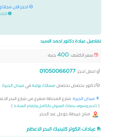
احجز الان مجانا 
الكش
تفاصيل عيادة دكتور احمد السيد
400
سعر الكشف:
جنيه
01050066077
أو اتصل احجز:
دكتور تخصص تخصص
مسالك بولية
في
ميدان الجيزة
ميدان الجيزة
: شارع المحطة متفرع من شارع البحر الاع
)
(
(احجز وسوف يصلك العنوان بالكامل وارقام العيادة
متاح خريطة جوجل عند الحجز
عيادات الكوثر كلينيك البحر الاعظم