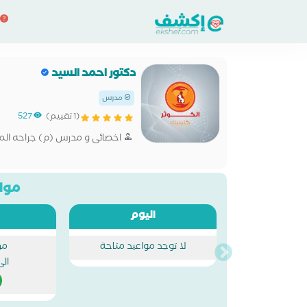
دكتور احمد السيد
مدرس
(1 تقييم)
527
اخصائى و مدرس (م) جراحه المس
مواع
اليوم
لا توجد مواعيد متاحة
من
الى