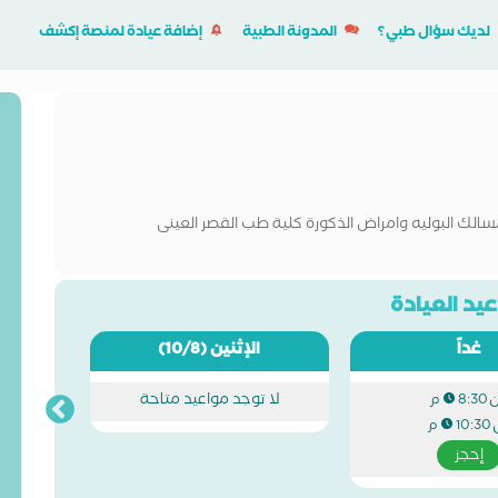
لديك سؤال طبي؟
المدونة الطبية
إضافة عيادة لمنصة إكشف
الك البوليه وامراض الذكورة كلية طب القصر العينى
يد العيادة
غداً
الإثنين
(10/8)
لا توجد مواعيد متاحة
8:30 م
10:30 م
إحجز