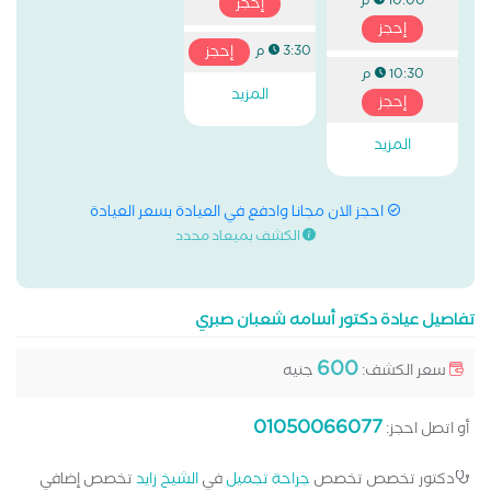
10:00 م
إحجز
إحجز
إحجز
3:30 م
10:30 م
المزيد
إحجز
المزيد
احجز الان مجانا وادفع في العيادة بسعر العيادة
الكشف بميعاد محدد
تفاصيل عيادة دكتور أسامه شعبان صبري
600
سعر الكشف:
جنيه
01050066077
أو اتصل احجز:
دكتور تخصص تخصص
جراحة تجميل
في
الشيخ زايد
تخصص إضافي