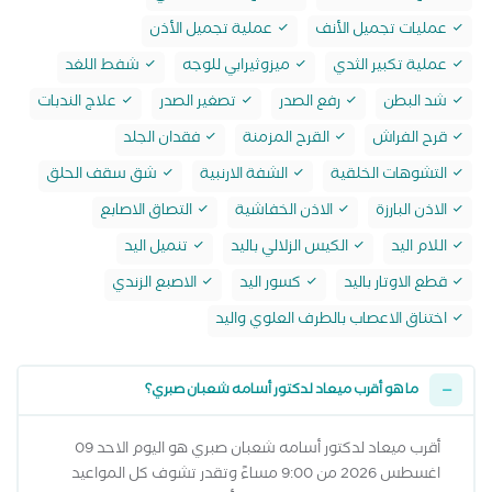
عمليات تجميل الأنف
عملية تجميل الأذن
عملية تكبير الثدي
ميزوثيرابي للوجه
شفط اللغد
شد البطن
رفع الصدر
تصغير الصدر
علاج الندبات
قرح الفراش
القرح المزمنة
فقدان الجلد
التشوهات الخلقية
الشفة الارنبية
شق سقف الحلق
الاذن البارزة
الاذن الخفاشية
التصاق الاصابع
اللام اليد
الكيس الزلالي باليد
تنميل اليد
قطع الاوتار باليد
كسور اليد
الاصبع الزندي
اختناق الاعصاب بالطرف العلوي واليد
ما هو أقرب ميعاد لدكتور أسامه شعبان صبري؟
أقرب ميعاد لدكتور أسامه شعبان صبري هو اليوم الاحد 09
اغسطس 2026 من 9:00 مساءً وتقدر تشوف كل المواعيد