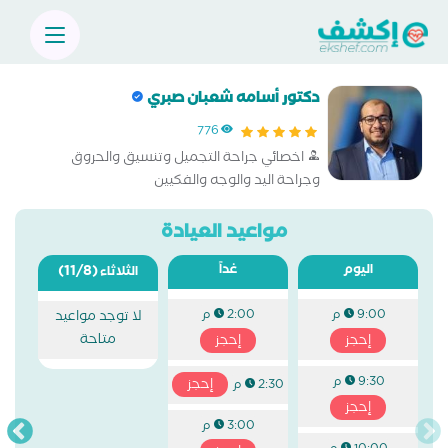
دكتور أسامه شعبان صبري
776
اخصائي جراحة التجميل وتنسيق والحروق
وجراحة اليد والوجه والفكيين
مواعيد العيادة
اليوم
غداً
(11/8)
الثلاثاء
9:00 م
2:00 م
لا توجد مواعيد
متاحة
إحجز
إحجز
9:30 م
إحجز
2:30 م
إحجز
3:00 م