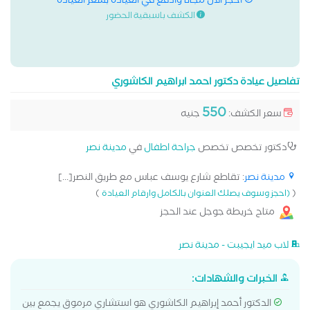
احجز الان مجانا وادفع في العيادة بسعر العيادة
الكشف باسبقية الحضور
تفاصيل عيادة دكتور احمد ابراهيم الكاشوري
550
سعر الكشف:
جنيه
دكتور تخصص تخصص
جراحة اطفال
في
مدينة نصر
مدينة نصر
: تقاطع شارع يوسف عباس مع طريق النصر[...]
)
(
(احجز وسوف يصلك العنوان بالكامل وارقام العيادة
متاح خريطة جوجل عند الحجز
لاب ميد ايجيبت - مدينة نصر
الخبرات والشهادات:
الدكتور أحمد إبراهيم الكاشوري هو استشاري مرموق يجمع بين