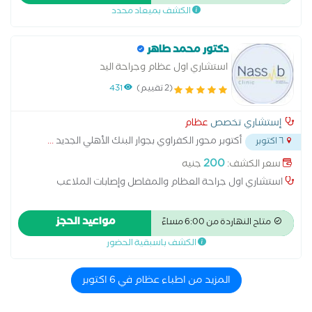
الكشف بميعاد محدد
المفاصل تثبيت الكسور خبرة25سنة داخل وخارج مصر م
دكتور محمد طاهر
استشاري اول عظام وجراحة اليد
(2 تقييم)
431
إستشاري تخصص
عظام
أكتوبر محور الكفراوي بجوار البنك الأهلي الجديد
...
٦ اكتوبر
200
سعر الكشف:
جنيه
استشاري اول جراحة العظام والمفاصل وإصابات الملاعب
مواعيد الحجز
متاح النهاردة من 6:00 مساءً
الكشف باسبقية الحضور
المزيد من اطباء عظام في 6 اكتوبر