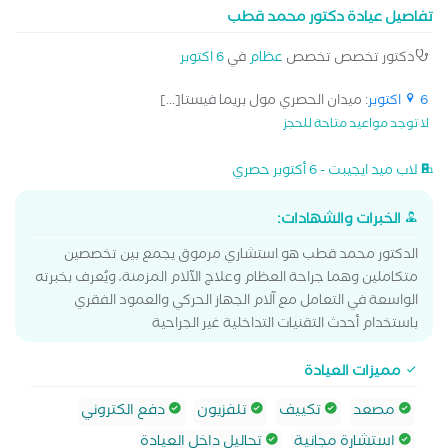
تفاصيل عيادة دكتور محمد قطب
دكتور تخصص تخصص
عظام
في
6 اكتوبر
6 اكتوبر
: ميدان الحصري مول بريما فيستا[...]
لا توجد مواعيد متاحة للحجز
لاب ميد ايجيبت - 6 أكتوبر حصري
الخبرات والشهادات:
الدكتور محمد قطب هو استشاري مرموق يجمع بين تخصصين
متكاملين وهما جراحة العظام وعلاج الآلام المزمنة، ويُعرف بخبرته
الواسعة في التعامل مع آلام الجهاز الحركي والعمود الفقري
باستخدام أحدث التقنيات التداخلية غير الجراحية
مميزات العيادة
مصعد
تكييف
تلفزيون
دفع الكتروني
استشارة مجانية
تحاليل داخل العيادة