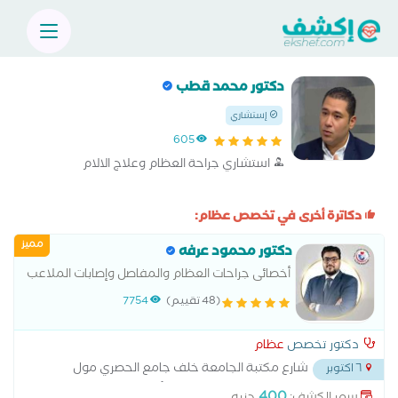
دكتور محمد قطب
إستشاري
605
استشاري جراحة العظام وعلاج الالام
دكاترة أخرى في تخصص عظام:
مميز
دكتور محمود عرفه
أخصائى جراحات العظام والمفاصل وإصابات الملاعب
البودر المصري لجراحة العظام, زميل الكلية الملكية
(48 تقييم)
7754
للجراحة "بلندن" انجلترا, ماجيستير الطب الرياضي
بالقوات المسلحة
دكتور تخصص
عظام
شارع مكتبة الجامعة خلف جامع الحصري مول
٦ اكتوبر
لاستيه سرايا الجزيرة امام مستشفى تبارك للأطفال
...