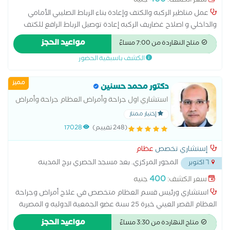
400
سعر الكشف:
جنيه
عمل مناظير الركبه والكتف وإعادة بناء الرباط الصليبي الأمامي
والداخلي و اصلاح غضاريف الركبه إعادة توصيل الرباط الرافع للكتف
عن طريق المنظار عمليات استعدال تقوس الأطراف السفلية و الفلات
مواعيد الحجز
متاح النهاردة من 7:00 مساءً
فوت,حقن السائل الغضروفى لعلاج اآلام المفاصل ، خشونه الركبتين
الكشف باسبقية الحضور
مميز
دكتور محمد حسنين
استشاري اول جراحة وأمراض العظام جراحة وأمراض
العظام القصر العيني خبره اكثر من 25 سنة عضو
إختيار ممتاز
الجمعيه الدوليه والمصريه لجراحة العظام متخصص
(248 تقييم)
17028
في اصابات الملاعب و تثبيت
إستشاري تخصص
عظام
المحور المركزي. بعد مسجد الحصري برج المدينه
٦ اكتوبر
بجوار محل
...
400
سعر الكشف:
جنيه
استشاري ورئيس قسم العظام متخصص في علاج أمراض وجراحة
العظام القصر العيني خبرة 25 سنة عضو الجمعية الدوليه و المصرية
لجراحة العظام ((الدكتور الاعلي تقييم علي التطبيق)) متخصص في
مواعيد الحجز
متاح النهاردة من 3:30 مساءً
علاج أمراض وجراحة العظام الام العمود الفقري المناظير تغيير