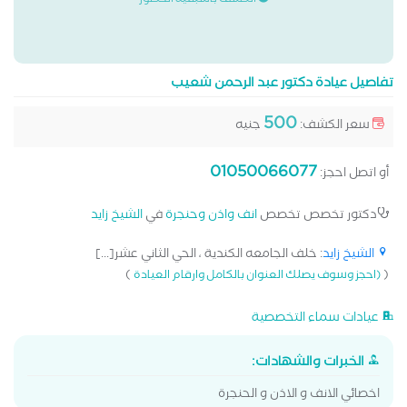
الكشف باسبقية الحضور
تفاصيل عيادة دكتور عبد الرحمن شعيب
500
سعر الكشف:
جنيه
01050066077
أو اتصل احجز:
دكتور تخصص تخصص
انف واذن وحنجرة
في
الشيخ زايد
الشيخ زايد
: خلف الجامعه الكندية ، الحي الثاني عشر[...]
)
(
(احجز وسوف يصلك العنوان بالكامل وارقام العيادة
عيادات سماء التخصصية
الخبرات والشهادات:
اخصائي الانف و الاذن و الحنجرة