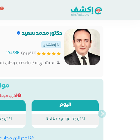
دكتور محمد سعيد
إستشاري
(1 تقييم)
1943
استشاري مخ واعصاب وطب ن
مواع
أقرب ميعاد للحج
اليوم
لا توجد مواعيد متاحة
لا توج
احجز الان مجانا 