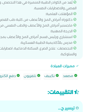
يُعد من الكوادر الطبية المتميزة في هذا التخصص، و
العصبي والاضطرابات النفسية.
المؤهلات العلمية:
دكتوراه أمراض المخ والأعصاب من كلية طب القصر ا
ماجستير أمراض المخ والأعصاب والطب النفسي م
الدرجة المهنية:
استشاري ورئيس قسم أمراض المخ والأعصاب بمجمع
مدرس بالأكاديمية الطبية العسكرية.
التخصصات: علاج الصرع، السكتة الدماغية، اضطرابات 
والسلوكية.
مميزات العيادة
مصعد
تكييف
تلفزيون
دفع الكترو
التقييمات:
تيسير ح...