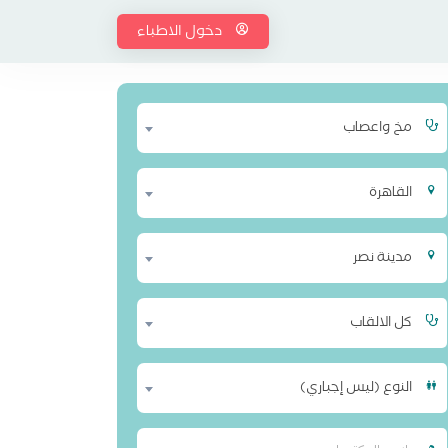
دخول الاطباء
مخ واعصاب
القاهرة
مدينة نصر
كل الالقاب
النوع (ليس إجباري)