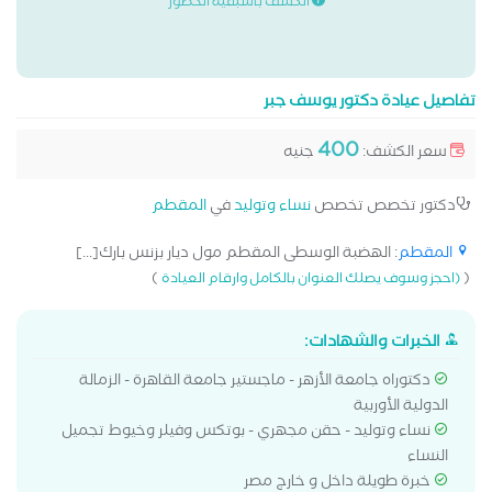
الكشف باسبقية الحضور
تفاصيل عيادة دكتور يوسف جبر
400
سعر الكشف:
جنيه
دكتور تخصص تخصص
نساء وتوليد
في
المقطم
المقطم
: الهضبة الوسطى المقطم مول ديار بزنس بارك[...]
)
(
(احجز وسوف يصلك العنوان بالكامل وارقام العيادة
الخبرات والشهادات:
دكتوراه جامعة الأزهر - ماجستير جامعة القاهرة - الزمالة
الدولية الأوربية
نساء وتوليد - حقن مجهري - بوتكس وفيلر وخيوط تجميل
النساء
خبرة طويلة داخل و خارج مصر