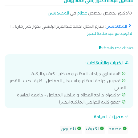
تفاصيل عيادة دكتور رامي عماد يونان
دكتور تخصص تخصص
عظام
في
المهندسين
المهندسين
: شارع البطل احمد عبدالعزيز الرئيسي بجوار خير زمان[...]
لا توجد مواعيد متاحة للحجز
family tree clinics
الخبرات والشهادات:
*استشاري جراحات العظام و مناظير الكتف و الركبة
*مدرس جراحة العظام و استبدال المفاصل - كلية الطب - القصر
العيني
*دكتوراه جراحة العظام و مناظير المفاصل - جامعة القاهرة
*عضو كلية الجراحين الملكية انجلترا
مميزات العيادة
مصعد
تكييف
تلفزيون