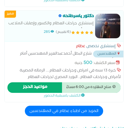
الكشف باسبقية الحضور
مميز
دكتور ياسرطلحه
إستشاري جراحات العظام والكسور وإصابات الملاعب
وعلاج أمراض العمود الفقري
(6 تقييم)
285
إستشاري تخصص
عظام
شارع البطل أحمدعبدالعزيز المهندسين أمام
المهندسين
معمل ألفا
...
500
سعر الكشف:
جنيه
خبرة 13 سنه في امراض وجراحات العظام.... الزماله المصرية
لأمراض وجراحات العظام.. البورد المصري لجراحات العظام
مستشفيات التأمين الصحي والمستشفيات التعليميه د.دبلومة
مواعيد الحجز
متاح النهاردة من 6:00 مساءً
جراحة العظام جامعة الأزهر عضو الجمعيه المصريه لجراجة العظام
الكشف باسبقية الحضور
عضو الحمعيه السويسريه للكسور AO
المزيد من اطباء عظام في المهندسين