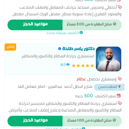
500
سعر الكشف:
جنيه
أخصائي ومدرس مساعد جراحات المفاصل واصابات الملاعب
والعمود الفقري إعادة تسوية سطح مفصل الورك استبدال مفصل
الكتف الخلايا الجذعية للعظام العلاج الحراري تطويل العظام علاج
مواعيد الحجز
متاح النهاردة من 3:00 مساءً
آلام الأعصاب بالترددات اللاسلكية علاج الرباط الصليبي عملية
الكشف بميعاد محدد
الغضروف عملية تبديل مفصل الورك عملية تغيير مفصل الركبة
عملية مفصل الكوع قطع عظمي في الركبة
إعلان
دكتور ياسر طلحة
استتشاري جراحة العظام والكسور والمناظير
والمفاصل الصناعية وعلاج إصابات الملاعب
163
إستشاري تخصص
عظام
شارع البطل أحمد عبدالعزيز - امام معامل الفا
المهندسين
...
500
سعر الكشف:
جنيه
استشاري جراحة العظام والكسور والمناظير ماجستير اجراحة
العظام والكسور والمفاصل الصناعية وعلاج إصابات الملاعب وأمراض
المفاصل والعمود الفقري عضو الجمعية المصرية لجراحة العظام
مواعيد الحجز
متاح النهاردة من 1:00 مساءً
عضو الجمعية السويسرية لجراحة العظام AO