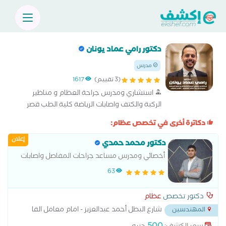
دكتور رامي عماد يونان
مدرس
(3 تقييم)
1617
استشاري ومدرس جراحة العظام و مناظير
الركبة والكتف واصابات الرياضة كلية الطب قصر
العينى
دكاترة أخرى في تخصص عظام:
إعلان
دكتور محمد حمدي
أخصائي ومدرس مساعد جراحات المفاصل واصابات
الملاعب والعمود الفقري
63
دكتور تخصص
عظام
شارع البطل أحمد عبدالعزيز - امام معامل الفا
المهندسين
...