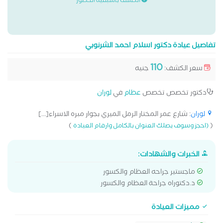
الكشف باسبقية الحضور
تفاصيل عيادة دكتور اسلام احمد الشرنوبي
110
سعر الكشف:
جنيه
دكتور تخصص تخصص
عظام
في
لوران
لوران
: شارع عمر المختار الرمل الميري بجوار مبره الاسراء[...]
)
(
(احجز وسوف يصلك العنوان بالكامل وارقام العيادة
الخبرات والشهادات:
ماجستير جراحه العظام والكسور
د.دكتوراه جراحة العظام والكسور
مميزات العيادة