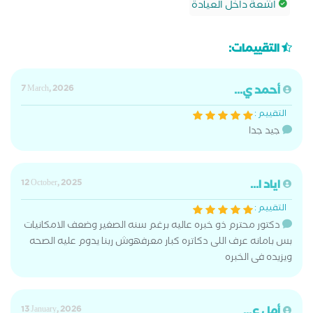
اشعة داخل العيادة
التقييمات:
أحمد ي...
7 March, 2026
التقييم :
جيد جدا
اياد ا...
12 October, 2025
التقييم :
دكتور محترم ذو خبره عاليه برغم سنه الصغير وضعف الامكانيات
بس بامانه عرف اللى دكاتره كبار معرفهوش ربنا يدوم عليه الصحه
ويزيده فى الخبره
أمل ع...
13 January, 2026