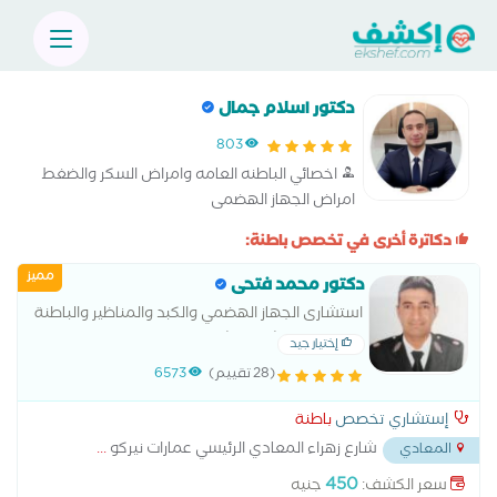
دكتور اسلام جمال
803
اخصائي الباطنه العامه وامراض السكر والضغط
امراض الجهاز الهضمى
دكاترة أخرى في تخصص باطنة:
مميز
دكتور محمد فتحى
استشارى الجهاز الهضمي والكبد والمناظير والباطنة
العامة بمستشفى الشرطة
إختيار جيد
(28 تقييم)
6573
إستشاري تخصص
باطنة
شارع زهراء المعادي الرئيسي عمارات نيركو
...
المعادي
450
سعر الكشف:
جنيه