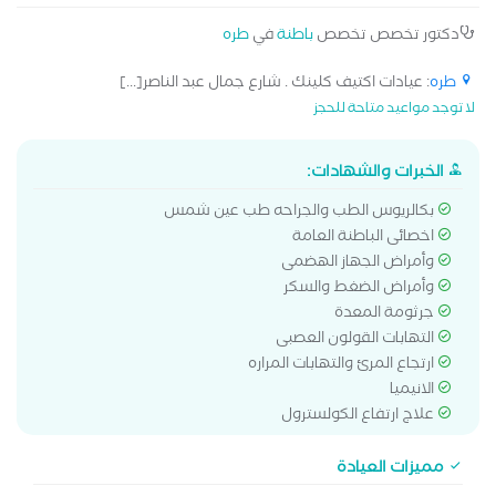
دكتور تخصص تخصص
باطنة
في
طره
طره
: عيادات اكتيف كلينك . شارع جمال عبد الناصر[...]
لا توجد مواعيد متاحة للحجز
الخبرات والشهادات:
بكالريوس الطب والجراحه طب عين شمس
اخصائى الباطنة العامة
وأمراض الجهاز الهضمى
وأمراض الضغط والسكر
جرثومة المعدة
التهابات القولون العصبى
ارتجاع المرئ والتهابات المراره
الانيميا
علاج ارتفاع الكولسترول
مميزات العيادة