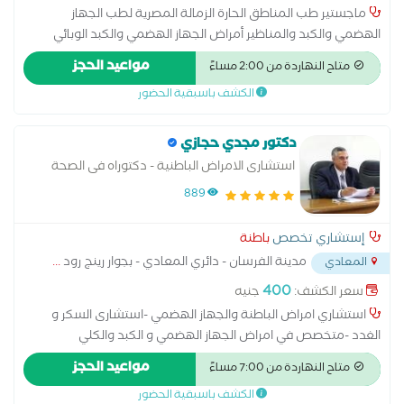
ماجستير طب المناطق الحارة الزمالة المصرية لطب الجهاز
الهضمي والكبد والمناظير أمراض الجهاز الهضمي والكبد الوبائي
تشخيص وعلاج حالات ارتجاع المرئ إلتهاب المعدة والاثنى عشر
مواعيد الحجز
متاح النهاردة من 2:00 مساءً
الأمراض المعدية أمراض الباطنة العامة بالون المعدة والبالونات
الكشف باسبقية الحضور
الذكية لنزول الوزن خدمة سونار البطن
دكتور مجدي حجازي
استشارى الامراض الباطنية - دكتوراه فى الصحة
العامة
889
إستشاري تخصص
باطنة
مدينة الفرسان - دائري المعادي - بجوار رينج رود
...
المعادي
400
سعر الكشف:
جنيه
استشاري امراض الباطنة والجهاز الهضمي -استشارى السكر و
الغدد -متخصص في امراض الجهاز الهضمي و الكبد والكلي
مواعيد الحجز
متاح النهاردة من 7:00 مساءً
الكشف باسبقية الحضور