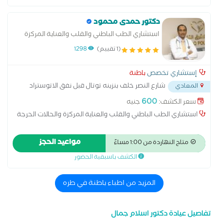
دكتور حمدى محمود
استشاري الطب الباطني والقلب والعناية المركزة
والحالات الحرجة
(1 تقييم)
1298
إستشاري تخصص
باطنة
شارع النصر خلف بنزينه توتال قبل نفق الاتوستراد
المعادي
...
600
سعر الكشف:
جنيه
استشاري الطب الباطني والقلب والعناية المركزة والحالات الحرجة
مواعيد الحجز
متاح النهاردة من 1:00 مساءً
الكشف باسبقية الحضور
المزيد من اطباء باطنة في طره
تفاصيل عيادة دكتور اسلام جمال