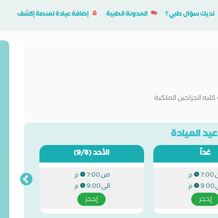
لديك سؤال طبي؟
المدونة الطبية
إضافة عيادة لمنصة إكشف
كليه الجراحين الملكية
يد العيادة
غداً
الأحد
(9/8)
من
7:00 م
7:00 م
ى
الى
9:00 م
9:00 م
إحجز
إحجز