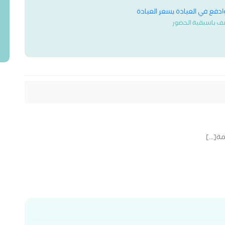
وادفع في العيادة بسعر العيادة
ف باسبقية الحضور
ة[...]