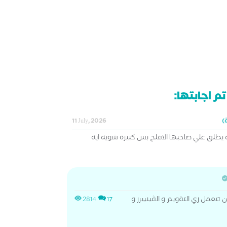
م اجابتها:
11 July, 2026
 يطلق علي صاحبها الافلج بس كبيرة شويه ايه
تعمل زي التقويم و الڤينييرز و
2814
17