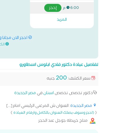
إحجز
6:00 م
المزيد
احجز الان مجانا 
الك
تفاصيل عيادة دكتور فادي ابلوس اسطاورو
200
سعر الكشف:
جنيه
دكتور تخصص تخصص
اسنان
في
مصر الجديدة
مصر الجديدة
: العنوان ش المرغنى الرئيسي امام[...]
)
(
(احجز وسوف يصلك العنوان بالكامل وارقام العيادة
متاح خريطة جوجل عند الحجز