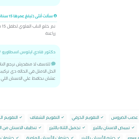
سألت أنثى (تبلغ عمرها 15 سنة)
تم
زراعتة
دكتور فادي ابلوس اسطاورو
للاسف لا منقدرش نرجع النا
الحل الامثل في الحاله دي تركي
عشان نحافظ علي الاسنان اللي
 عصب الضروس
التقويم الخزفي
التقويم الشفاف
التقويم ا
تبييض الاسنان بالليزر
تجميل اللثة بالليزر
تنظيف الاسنان من ال
e
حشو الأسنان بالليزر
حشوات الأسنان الملونة
حشوات ا