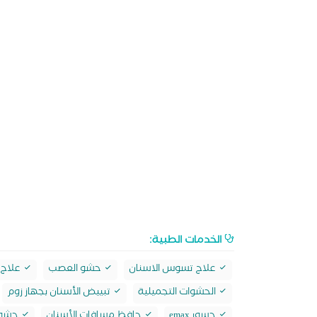
الخدمات الطبية:
علاج تسوس الاسنان
حشو العصب
علاج
الحشوات التجميلية
تبييض الأسنان بجهاز زوم
جسور emax
حافظ مسافات الأسنان
حشو max