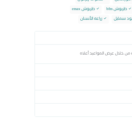
طربوش bfm
طربوش emax
ود سمايل
زراعه الأسنان