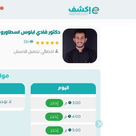
دكتور فادي ابلوس اسطاورو
391
اخصائي تجميل الاسنان
مواع
اليوم
لا توج
إحجز
3:00 م
إحجز
4:00 م
إحجز
5:00 م