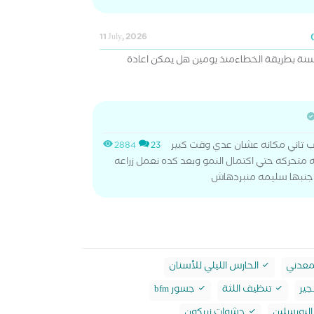
11 July, 2026
 خلع الناب العلوي لطفل 15 سنة بطريقة الخطاءمنذ يومين هل يمكن اعادة
ب تاني مكانه عشان عدي وقت كبير
2884
23
به متحركه حتي اكتمال النمو وبعد كده نعمل زراعه
 جنبها سليمه منبردهاش
لمعدني
الحارس الليلي للأسنان
جير
تنظيف اللثة
جسور bfm
لبورسلين
حشوات زيركون