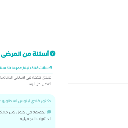
أسئلة من المرضى ت
سألت فتاة (تبلغ عمرها 30 سنة)
عندي فتحة في اسناني الاماميه
افضل حل ليها
دكتور فادي ابلوس اسطاورو
الحقيقه في حلول كتير ممكن ت
الحشوات التجميليه