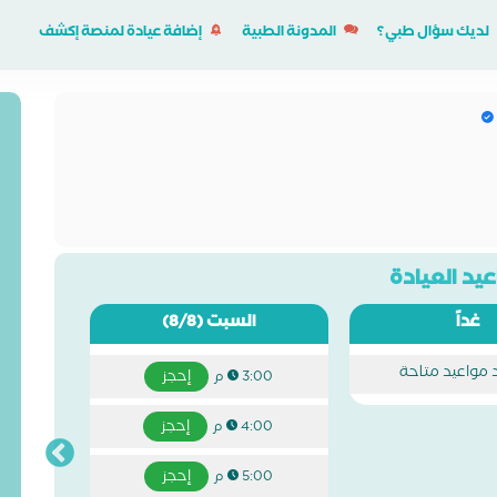
لديك سؤال طبي؟
المدونة الطبية
إضافة عيادة لمنصة إكشف
يد العيادة
غداً
السبت
(8/8)
د مواعيد متاحة
إحجز
3:00 م
إحجز
4:00 م
إحجز
5:00 م