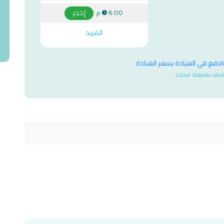
إحجز
6:00 م
المزيد
وادفع في العيادة بسعر العيادة
شف بميعاد محدد