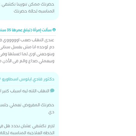
حضرتك ممكن تنورينا تكشفي عشا
المناسبه لحالة حضرتك
سألت إمرأة (تبلغ عمرها 35 سنة)
عندى التهاب صعب اوووووي في 
دم لوحده انا مش بغسل سنانى 
وبتوجعنى اوى لما اغسلها وفى
وبيعملي صداع والم فى الأذن م
دكتور فادي ابلوس اسطاورو
التهاب اللثه ليه اسباب كتير
دي
لازم تكشفي عشان نحدد هل في س
الخطه العلاجيه المناسبه لحال