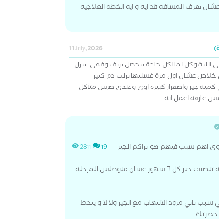
ن نعرف المسافه قد ايه و ايه الخطه العلاجيه
11 July, 2026
اللثة وكل لما اكل حاجة بيحصل نزيف وفمى بينزل
خلاص عشان اول مرة غسلتها نزلت دم كتير
 كمية جير واصفرار كبيرة اوى وعندى ضرس متأكل
ش عارفة اعمل ايه
 اوي اهم سبب فيهم هو تراكم الجير
2811
19
حضرتك المفروض تعملي جلسه تنضيف جير كل ٦ شهور عشان منوصلش للمرحله
بب تاني مزود الالتهاب مع الجير ولا لا و يتحط
ة حضرتك