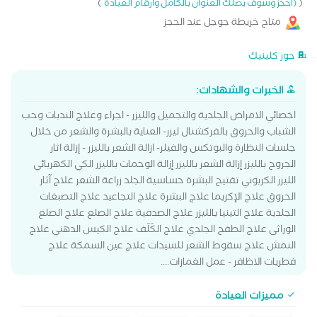
)
(
(احجز وسوف يصلك العنوان بالكامل وارقام العيادة
متاح خريطة جوجل عند الحجز
حور كلينيك
الخبرات والشهادات:
اخصائي الامراض الجلدية والتجميل والليزر - اجراء وعلاج الندبات وحب
الشباب والحروق بالفركشنال ليزر- العناية بالبشرة والشعر من خلال
جلسات النظارة والبوتكس والفيلر- ازالة الشعر بالليزر - إزالة اثار
الجروح بالليزر إزالة الشعر بالليزر إزالة الوحمات بالليزر الكي الكهربائي
الليزر الكربوني تفتيح البشرة حساسية الجلد زراعة الشعر علاج آثار
الحروق علاج الإكزيما علاج البشرة علاج التجاعيد علاج التصبغات
الجلدية علاج التينيا بالليزر علاج الصدفية علاج الصلع علاج الصلع
الوراثى علاج الطفح الجلدي علاج الكَلَف علاج الكيس الدهني علاج
النمش علاج سقوط الشعر للسيدات علاج عين السمكة علاج
فطريات الاظافر - عمل الغمازات....
مميزات العيادة