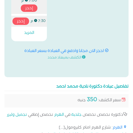
7:00 م
إحجز
إحجز
7:30 م
المزيد
احجز الان مجانا وادفع في العيادة بسعر العيادة
الكشف بميعاد محدد
تفاصيل عيادة دكتورة نادية محمد احمد
350
سعر الكشف:
جنيه
دكتورة تخصص تخصص
جلدية
في
الهرم
تخصص إضافي
تجميل وليزر
الهرم
: شارع الهرم امام كايرومول[...]