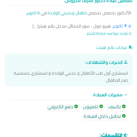
تفاصيل عيادة دكتور اشرف محروس
البروتوكولات الطبية
دكتور تخصص تخصص
اطفال وحديثي الولادة
في
6 اكتوبر
6 اكتوبر
: هيرو مول - سور الخمائل مدخل بالم هيلز[...]
لا توجد مواعيد متاحة للحجز
عيادات بالم هيلث
الخبرات والشهادات:
استشاري أول طب الأطفال و حديثي الولادة و استشاري حساسية
صدر الاطفال
مميزات العيادة
تكييف
تلفزيون
دفع الكتروني
تحاليل داخل العيادة
التقييمات: