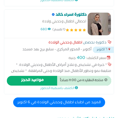
الكشف باسبقية الحضور
القصر العيني-جامعة القاهرة / خبرة عشرون عاما في طب الأطفال
حديثي الولاده بمستشفيات مصر و مستشفيات خارج مصر
دكتورة اسراء خالد
اخصائي اطفال وحديثي ولادة
(1 تقييم)
680
دكتورة تخصص
اطفال وحديثي الولادة
أكتوبر - المحور المركزي - سابع برج بعد مسجد
٦ اكتوبر
الحصري
...
400
سعر الكشف:
جنيه
* خبرة في تشخيص وعلاج أمراض الأطفال وحديثي الولادة. *
متابعة نمو وتطور الأطفال منذ الولادة وحتى المراهقة. * تشخيص
وعلاج أمراض الجهاز التنفسي والجهاز الهضمي لدى الأطفال. *
مواعيد الحجز
متاحة النهاردة من 11:00 صباحاً
متابعة وعلاج حالات الحساسية والربو عند الأطفال. * متابعة حديثي
الكشف باسبقية الحضور
الولادة ورعاية الأطفال المبتسرين. * تقييم النمو والتغذية وتقديم
الإرشادات الصحية للأهل. * متابعة التطعيمات وفق الجداول
المعتمدة. * تشخيص وعلاج الحمى والأمراض المعدية الشائعة لدى
المزيد من اطباء اطفال وحديثي الولادة في 6 اكتوبر
الأطفال. * متابعة الأمراض المزمنة لدى الأطفال مثل السكري
والأنيميا. * تقديم الرعاية الطبية الشاملة للأطفال وفق أحدث