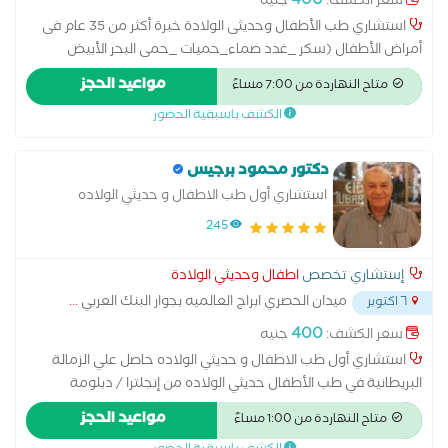
400
سعر الكشف:
جنيه
استشاري طب الأطفال وحديثى الولادة خبرة أكثر من 35 عام فى
أمراض الأطفال (سكر _غدد صماء_حميات _حمى البحر الأبيض
المتوسط_ أمراض الكبد _ أمراض المناعة _أمراض الدم _ الصفراء
مواعيد الحجز
متاح النهاردة من 7:00 مساءً
الوليدية) أستاذ طب الأطفال بجامعة سبها _ليبيا (سابقا) استشاري
الكشف باسبقية الحضور
طب الأطفال وحديثى الولادة بالعديد من المستشفيات بالمملكة
العربية السعودية (سابقا) شارك بالعديد من المؤتمرات الطبية حول
العالم
دكتور محمود برجيس
استشاري أول طب الاطفال و حديثي الولاده
245
إستشاري تخصص
اطفال وحديثي الولادة
ميدان الحصري ابراج العالميه بجوار البنك العربي
...
٦ اكتوبر
400
سعر الكشف:
جنيه
استشاري أول طب الاطفال و حديثي الولاده حاصل علي الزمالة
البريطانية في طب الأطفال حديثي الولاده من إنجلترا / دبلومة
التغذية العلاجية في طب الأطفال و حديثي الولاده من الولايات
مواعيد الحجز
متاح النهاردة من 1:00 مساءً
المتحدة الأمريكية / ماجيستير طب الأطفال و حديثي الولاده من