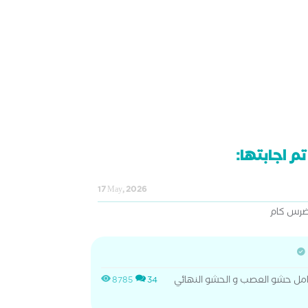
م اجابتها:
17 May, 2026
ضرس كام
 ل ٣٥٠٠ الشعر شامل حشو العصب و الحشو النهائي
8785
34