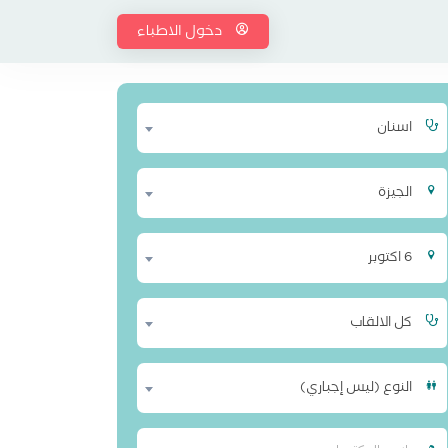
دخول الاطباء
اسنان
الجيزة
6 اكتوبر
كل الالقاب
النوع (ليس إجباري)