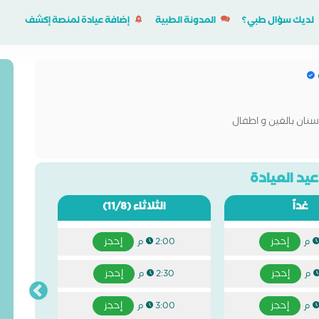
لديك سؤال طبي؟
المدونة الطبية
إضافة عيادة لمنصة إكشف
نان بالغين و اطفال
يد العيادة
غداً
الثلاثاء
(11/8)
إحجز
إحجز
2:00 م
إحجز
إحجز
2:30 م
إحجز
إحجز
3:00 م