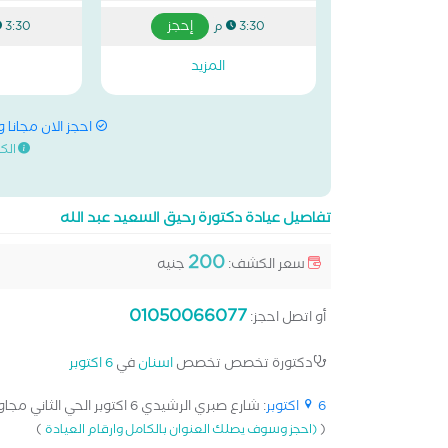
إحجز
3:30 م
3:30 م
المزيد
احجز الان مجانا 
الك
تفاصيل عيادة دكتورة رحيق السعيد عبد الله
200
سعر الكشف:
جنيه
01050066077
أو اتصل احجز:
دكتورة تخصص تخصص
اسنان
في
6 اكتوبر
6 اكتوبر
: شارع صبري الرشيدي 6 اكتوبر الحي الثاني مجاورة ثالثة[...]
)
(
(احجز وسوف يصلك العنوان بالكامل وارقام العيادة