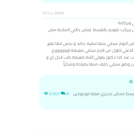
17 May, 2026
 وبركاتة
 بيركب تقويم بالقسط عشان حالتي المادية مش
 النوم سناني بتبقا سايبه جامد و بحس انها تقع
لاعلي اطول من الازم سناني ضعيفة اووووووي
عند كذا دكتور يقولي اللثة ضعيفة طب الحل اي و
وضع سناني خايف منها بصراحة وشكراً
لقسط ممكن تحجزي معانا موجودين
10369
41