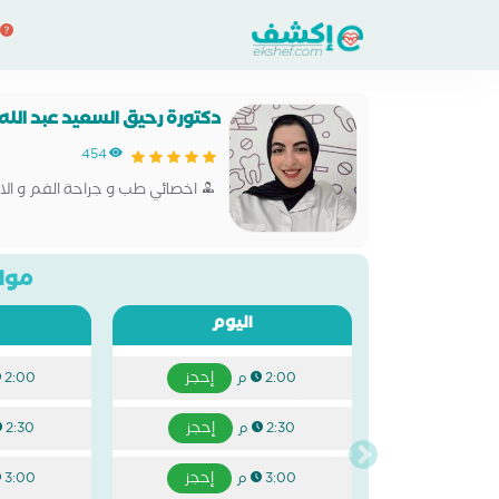
دكتورة رحيق السعيد عبد الله
454
اخصائي طب و جراحة الفم و الاس
مواع
اليوم
إحجز
2:00 م
2:00 م
إحجز
2:30 م
2:30 م
إحجز
3:00 م
3:00 م