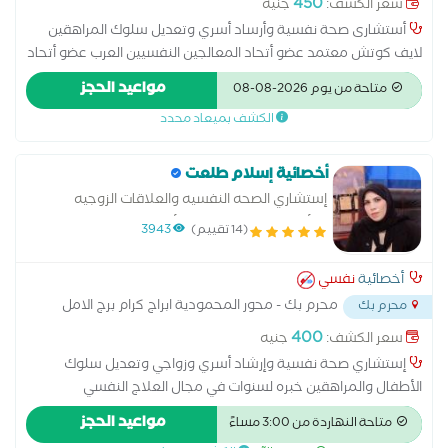
450
سعر الكشف:
جنيه
أستشارى صحة نفسية وأرساد أسري وتعديل سلوك المراهقين
لايف كوتش معتمد عضو أتحاد المعالجين النفسيين العرب عضو أتحاد
المعالجين النفسيين العرب إرشاد زواجى
مواعيد الحجز
متاحة من يوم 2026-08-08
الكشف بميعاد محدد
أخصائية إسلام طلعت
إستشاري الصحه النفسيه والعلاقات الزوجيه
والأسريه وتعديل سلوك الأطفال والمراهقين .
(14 تقييم)
3943
أخصائية
نفسي
محرم بك - محور المحمودية ابراج كرام برج الامل
محرم بك
...
400
سعر الكشف:
جنيه
إستشاري صحة نفسية وإرشاد أسري وزواجي وتعديل سلوك
الأطفال والمراهقين خبره لسنوات في مجال العلاج النفسي
الإكلينيكي وعلاج الإكتئاب والقلق والفوبيا والرهاب الإجتماعي
مواعيد الحجز
متاحة النهاردة من 3:00 مساءً
والوسواس القهري واضطرابات النوم ومدرب دولي معتمد من