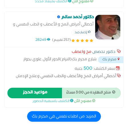
مفتوح الآن
الكشف بميعاد محدد
الأكاديميه العسكريه للدراسات العليا والإستراتيجيه . حاصله علي
الماجستير والدكتوراه في الصحه النفسيه .
دكتور أحمد سالم
أخصائي أمراض المخ و الأعصاب و الطب النفسي و
علاج الإدمان
إختيار جيد
(257 تقييم)
28249
دكتور تخصص
مخ واعصاب
شارع محرم بك(الترام)الدور الأول علوي بجوار
محرم بك
المنوفي
...
500
سعر الكشف:
جنيه
أخصائي أمراض المخ والأعصاب والطب النفسي وعلاج الإدمان
مواعيد الحجز
متاح النهاردة من 3:00 مساءً
مفتوح الآن
الكشف باسبقية الحضور
المزيد من اطباء نفسي في محرم بك