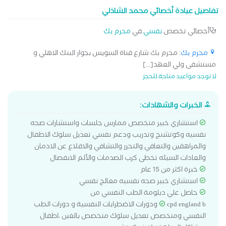
تفاصيل عيادة أخصائي محمد الشاذلي
أخصائي تخصص
نفسي
في
محرم بك
محرم بك
: محرم بك شارع قناة السويس بجوار البنك الاهلي و
مستشفى ولي العهد[...]
لا توجد مواعيد متاحة للحجز
الخبرات والشهادات:
استشاري خبير متخصص ممارس جلسات واستشارات صحه
نفسيه وكوتشنج وتدريب ودعم نفسي تعديل سلوك الاطفال
والمراهقين والتعافي والتحرر والتشافي والاقلاع عن الادمان
والعادات السيئه تخطى كرب الصدمات والألم الانفصال
خبرة اكثر من 15 عام
استشاري خبير صحه نفسيه معالج نفسي
حاصل علي دبلومة الطب النفسي من
cpd england b ودورات الاضطرابات النفسية و دورات الطب
النفسي ومتخصص تعديل سلوك متخصص بالغين ،اطفال