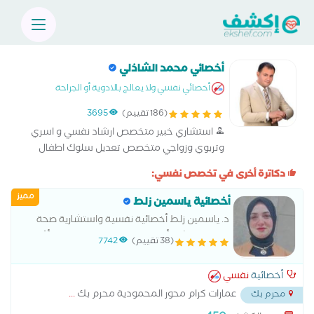
أخصائي محمد الشاذلي
أخصائي نفسي ولا يعالج بالادوية أو الجراحة
(186 تقييم)
3695
استشاري خبير متخصص ارشاد نفسي و اسري
وتربوي وزواجي متخصص تعديل سلوك اطفال
وبالغين لايف كوتش و متخصص دعم وتأهيل
دكاترة أخرى في تخصص نفسي:
نفسي مقدم جلسات استماع و اصغاء و فضفضه
وتفريغ طاقه سلبيه اخصائي برمجه لغوية عصبيه
مميز
أخصائية ياسمين زلط
متخصص علم نفس تغذوي متخصص تنميه
د. ياسمين زلط أخصائية نفسية واستشارية صحة
ذاتيه ومدرب مهارات حياتية
نفسية وإرشاد أسري محرم بك – الإسكندرية أؤمن
(38 تقييم)
7742
إن كل فرد بيستحق مساحة آمنة يسمع فيها صوته
ويتشاف بعمق. سواء كنت بتواجه قلق،
أخصائية
نفسي
عمارات كرام محور المحمودية محرم بك
...
محرم بك