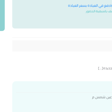
وادفع في العيادة بسعر العيادة
ف باسبقية الحضور
ديده[...]
ه عين شمس م