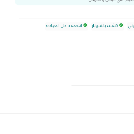
لية) علي البطن و الحوض
ني
كشف بالسونار
اشعة داخل العيادة