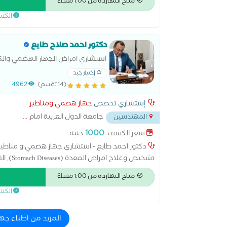
متاح النهاردة من 1:00 مساءً
استئصال الرحم بالمنظار ,عملية الفتاق ,عملية المراره.
الكش
دكتور احمد صلاح طايع
استشاري امراض الجهاز الهضمي والكب
إختيار جيد
(14 تقييم)
4962
إستشاري تخصص
جهاز هضمي ومناظير
جامعة الدول العربية امام
...
المهندسين
1000
سعر الكشف:
جنيه
متاح النهاردة من 1:00 مساءً
الكش
(Clinical Nutrition) تحت اشراف فريق ط
(New Cairo – El Tagamoa El Khames) و المهندسين (Mohandessin) لخدمه مرضي الجهاز الهضمي بأفضل رعاية طبية.
المزيد من اطباء جه