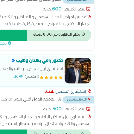
شارع مصدق تقاطع محيي الدين ابو ا
المهندسين
600
سعر الكشف:
جنيه
مدرس امراض الجهاز الهضمى و المناظير و الكبد بك
الجهاز الهضمى و الامراض المعدية كلية طب القصر ال
العينى
متاح النهاردة من 8:00 مساءً
الكش
دكتور رامي بهنان وهيب
استشاري اول امراض الباطنه والجهاز
الحرجه
(1 تقييم)
36
إستشاري تخصص
باطنة
ش جامعه الدول أعلى سوبر ماركت 
المهندسين
500
سعر الكشف:
جنيه
استشاري اول امراض الباطنه والجهاز الهضمي والكبد
الهضمي والكبد واستئصال الزائده بالمنظار ,استئصال ا
تدبيس المعده ,تكميم المعده ,علاج البواسير بدون جر