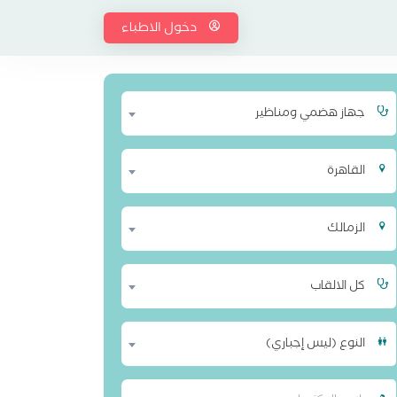
دخول الاطباء
جهاز هضمي ومناظير
القاهرة
الزمالك
كل الالقاب
النوع (ليس إجباري)