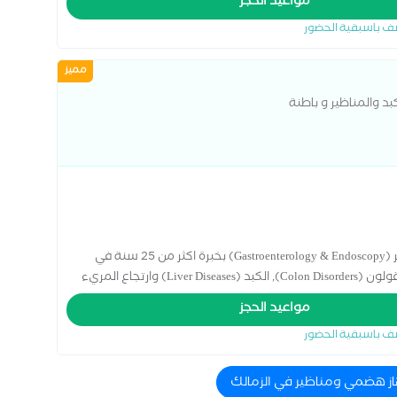
مواعيد الحجز
ف باسبقية الحضور
مميز
د والمناظير و باطنة
دكتور احمد طايع - استشاري جهاز هضمي و مناظير (Gastroenterology & Endoscopy) بخبرة اكثر من 25 سنة في
تشخيص وعلاج امراض المعدة (Stomach Diseases), القولون (Colon Disorders), الكبد (Liver Diseases) وارتجاع المريء
(GERD). متخصص في علاج القولون العصبي (IBS), التهاب المعدة (Gastritis), القرحة (Ulcers), عسر الهضم
مواعيد الحجز
(Indigestion) وحصوات المرارة (Gallstones) باستخدام احدث مناظير الجهاز الهضمي (Endoscopic Procedures). كما نقدم
ف باسبقية الحضور
برامج لعلاج السمنة (Obesity Treatment), التخسيس بدون جراحة (Non-Surgical Weight Loss) و التغذية العلاجية
بي متخصص. العياده مجهزة بأحدث الأجهزة الطبية فى فرعين التجمع الخامس
از هضمي ومناظير في الزمالك