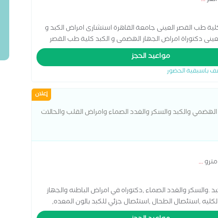
لعز
...
لية طب القصر العينى جامعة القاهرة استشارى امراض الكبد و
عينى دكتوراة امراض الجهاز الهضمى و الكبد كلية طب القصر
مواعيد الحجز
ف باسبقية الحضور
إعلان
 الهضمي والكبد والسكر والغدد الصماء وامراض القلب والحالات
مترو
...
 .والسكر والغدد الصماء ,دكتوراه في امراض الباطنه والجهاز
لكليه ,استئصال الطحال ,استئصال جزئي للكبد بالون المعده,
احه ,علاج الفتق بدون جراحه ,علاج حصوة المراره ,عملية