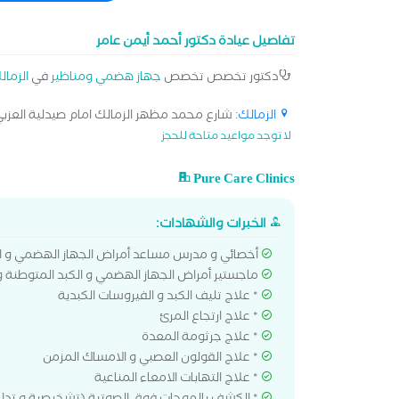
تفاصيل عيادة دكتور أحمد أيمن عامر
دكتور تخصص تخصص
جهاز هضمي ومناظير
في
الزمال
الزمالك
: شارع محمد مظهر الزمالك امام صيدلية العزبي[
لا توجد مواعيد متاحة للحجز
Pure Care Clinics
الخبرات والشهادات:
أخصائي و مدرس مساعد أمراض الجهاز الهضمي و ال
ماجستير أمراض الجهاز الهضمي و الكبد المتوطنة و 
* علاج تليف الكبد و الفيروسات الكبدية
* ⁠علاج ارتجاع المرئ
* ⁠علاج جرثومة المعدة
* ⁠علاج القولون العصبي و الامساك المزمن
* ⁠علاج التهابات الامعاء المناعية