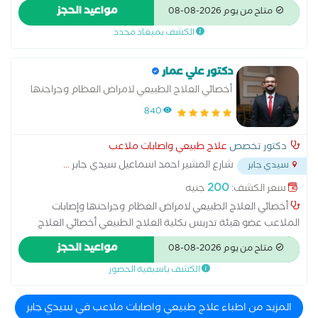
إصابات الملاعب و العلاج اليدوي لحالات العظام و الكسور حاصل علي
مواعيد الحجز
متاح من يوم 2026-08-08
دبلومة باختصاص المخ و الأعصاب و حالات الشلل و الأمراض الصناعية
الكشف بميعاد محدد
حاصل علي خبرة في مجال العلاج الطبيعي للأطفال و ذوي
الاحتياجات الخاصة و الأمراض الوراثية .
دكتور علي عمار
أخصائي العلاج الطبيعي لامراض العظام وجراحتها
وإصابات الملاعب
840
دكتور تخصص
علاج طبيعي واصابات ملاعب
شارع المشير احمد اسماعيل سيدي جابر
...
سيدي جابر
200
سعر الكشف:
جنيه
أخصائي العلاج الطبيعي لامراض العظام وجراحتها وإصابات
الملاعب عضو هيئة تدريس بكلية العلاج الطبيعي أخصائي العلاج
الطبيعي لامراض وتشوهات العمود الفقري والانزلاق الغضروفي
مواعيد الحجز
متاح من يوم 2026-08-08
أخصائي العلاج الطبيعي بالمجمع الطبي للقوات المسلحة
الكشف باسبقية الحضور
بالإسكندرية ( مستشفي مصطفي كامل العسكري) دبلوم العلاج
اليدوي لتقويم العظام وتأهيل إصابات العمود الفقري والانزلاق
الغضروفي دبلومة الطب الرياضي للاتحاد الدولي للفيفا دبلومة تأهيل
المزيد من اطباء علاج طبيعي واصابات ملاعب في سيدي جابر