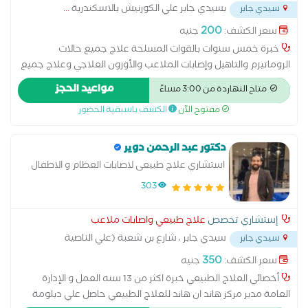
بسيدي جابر علي الكورنيش بالاسكندرية
...
سيدي جابر
200
سعر الكشف:
جنيه
خبرة خمس سنوات بالقوات المسلحة علاج جميع حالات
الروماتيزم والتاهيل وإصابات الملاعب والأوزون العلاجي وعلاج جميع
حالات الأطفال وكبار السن وعلاج العقم روف وخشونة المفاصل
مواعيد الحجز
متاح النهاردة من 3:00 مساءً
والام المفاصل اصابات الملاعب الابر الجافة الام الظهر الحجامة
مفتوح الآن
الكشف باسبقية الحضور
العلاجية الشلل بأنواعه تاهيل اصابات المخ والاعصاب وعلاج الجلطات
تاهيل اصابات وما بعد جراحات الرباط الصليبي خشونة الركبة عرق النسا
علاج أمراض المفاصل علاج الام الفقرات علاج تمزق الاربطة والشد
دكتور عبد الرحمن دوير
العضل وعلاج حالات الأوزون وجميع أنواع الزيارات المنزلية
استشاري علاج طبيعى لاصابات العظام و الاطفال
……………………………..،،،،،،،؛،؛؛،،،،،،،
303
إستشاري تخصص
علاج طبيعي واصابات ملاعب
سيدي جابر ، شارع بن شعبة (علي الناصية
سيدي جابر
الشارع جزارة سيدي جابر )
...
350
سعر الكشف:
جنيه
أخصائي العلاج الطبيعي خبرة اكثر من 13 سنه العمل و الإدارة
العامة مدير مركز هاند ان هاند للعلاج الطبيعي حاصل علي دبلومة