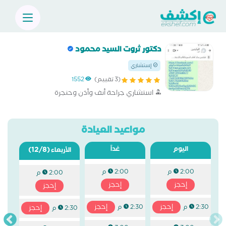
دكتور ثروت السيد محمود
إستشاري
(3 تقييم)
1552
استشاري جراحة أنف وأذن وحنجرة
مواعيد العيادة
اليوم
غداً
(12/8)
الأربعاء
2:00 م
2:00 م
2:00 م
إحجز
إحجز
إحجز
إحجز
إحجز
2:30 م
2:30 م
إحجز
2:30 م