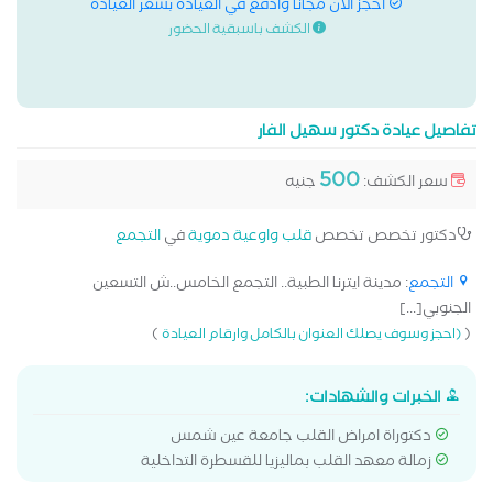
احجز الان مجانا وادفع في العيادة بسعر العيادة
الكشف باسبقية الحضور
تفاصيل عيادة دكتور سهيل الفار
500
سعر الكشف:
جنيه
دكتور تخصص تخصص
قلب واوعية دموية
في
التجمع
التجمع
: مدينة ايترنا الطبية.. التجمع الخامس..ش التسعين
الجنوبي[...]
)
(
(احجز وسوف يصلك العنوان بالكامل وارقام العيادة
الخبرات والشهادات:
دكتوراة امراض القلب جامعة عين شمس
زمالة معهد القلب بماليزيا للقسطرة التداخلية