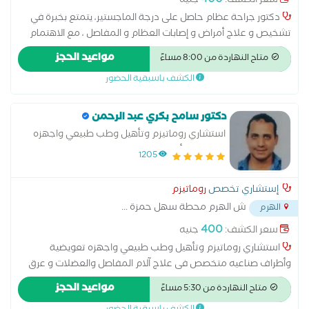
400
سعر الكشف:
جنيه
دكتور جراحة عظام حاصل على درجة الماجستير، يتمتع بخبرة في
تشخيص و علاج أمراض و إصابات العظام و المفاصل ، مع الاهتمام
بتقديم افضل رعاية طبية دقيقة و خطة علاج مناسبة لكل مريض
مواعيد الحجز
متاح النهاردة من 8:00 مساءً
باستخدام أحدث الأساليب الطبية
الكشف باسبقية الحضور
دكتور سامح بكري عبد الرحمن
استشاري روماتيزم وتأهيل وطب طبيعي واجهزه
تعويضية وأطراف صناعيه
1205
إستشاري تخصص
روماتيزم
ش الهرم محطة سهل حمزة
...
الهرم
400
سعر الكشف:
جنيه
استشاري روماتيزم وتأهيل وطب طبيعي واجهزه تعويضية
وأطراف صناعيه متخصص فى علاج آلام المفاصل والعضلات و عرق
النسا و الغضاريف و الأمراض الروماتيزمية دكتوراه الطب الطبيعى
مواعيد الحجز
متاح النهاردة من 5:30 مساءً
وامراض الروماتيزم والمناعة و التأهيل