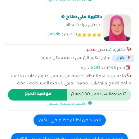
الكشف باسبقية الحضور
دكتورة منى صلاح
اخصائي جراحة عظام
(1 تقييم)
1882
دكتورة تخصص
عظام
شارع الهرم الرئيسي ناصية سهل حمزة
...
الهرم
600
سعر الكشف:
جنيه
ماجستير جراحه العظام جامعه عين شمس دبلوم اصابات ملاعب
دبلوم اصلاح تشوهات المعهد العربي للتنميه المستدامه - عضو
جمعيه جراحي العظام الامريكيه والسويسريه
مواعيد الحجز
متاحة النهاردة من 5:00 مساءً
الكشف باسبقية الحضور
المزيد من اطباء عظام في الهرم