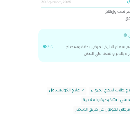
30 September, 2025
مع تعب وإرهاق
مق
ن
 سماع التاريخ المرضي بدقة وهتحتاج
315
ء بالدم واشعه علي البطن
حالات ارتجاع المريء
علاج الكوليسترول
لسفلي التشخيصية والعلاجية
طان القولون عن طريق المنظار