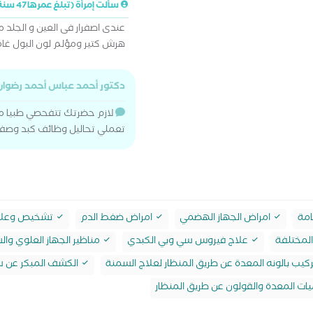
سألت إمرأة (تبلغ عمرها 47 سنة)
عندى اصفرار فى العين و الجلد 
هرش كتير ومؤلم لون البول غا
دكتور أحمد عباس أحمد رضوا
لازم حضرتك تتفحصي طبيا مع
تعملي تحاليل وظائف كبد وصفرا
امة
امراض الجهاز الهضمي
امراض ضغط الدم
تشخيص وعلاج 
المختلفة
علاج فيروس سي وبي الكبدي
مناظير الجهاز العلوي وا
كيب بالونه المعدة عن طريق المنظار لعلاج السمنة
الكشف المبكر عن سر
ميات المعدة والقولون عن طريق المنظار