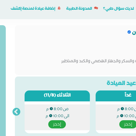
لديك سؤال طبي؟
المدونة الطبية
إضافة عيادة لمنصة إكشف
ن
والسكر والجهاز الهضمي والكبد والمناظير
يد العيادة
غداً
الثلاثاء
(11/8)
من
8:00 م
8:00 م
الى
10:00 م
10:00 م
إحجز
إحجز