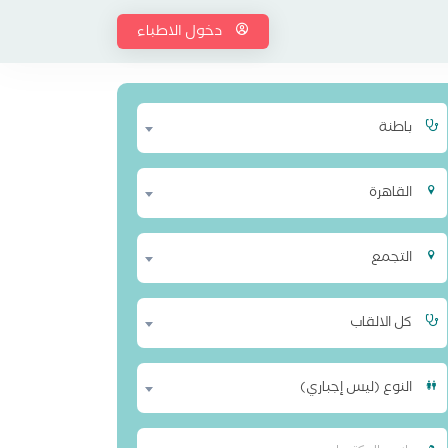
دخول الاطباء
باطنة
القاهرة
التجمع
كل الالقاب
النوع (ليس إجباري)