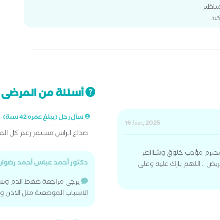
ناظير
بد
أسئلة من المرضى ت
سأل رجل (يبلغ عمره 42 سنة)
16 June, 2025
صداع الراس مستمر رغم كل ال
ر محترم مؤدب خلوق وشاااطر
دكتور أحمد عباس أحمد رضوا
يض .. اللهم بارك عليه وعلى
يرجى مراجعة ضغط الدم ونسب
الاسباب الموضعية مثل الاذن وا