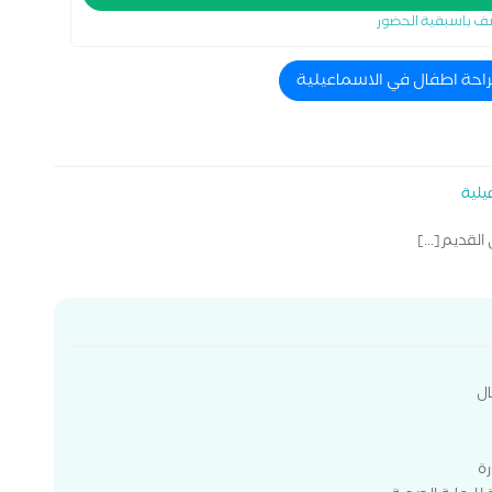
ف باسبقية الحضور
راحة اطفال في الاسماعيلية
يلية
القديم[...]
ال
رة