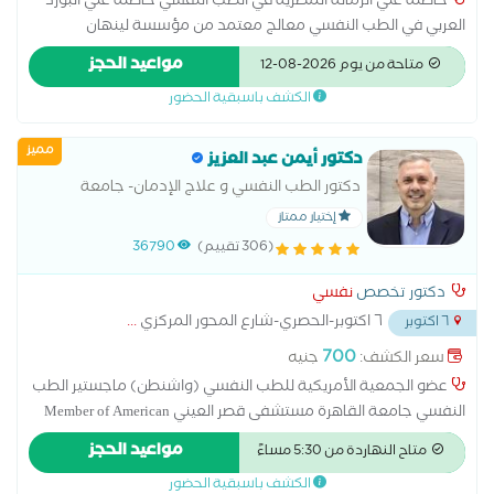
حاصلة علي الزمالة المصرية في الطب النفسي حاصلة علي البورد
العربي في الطب النفسي معالج معتمد من مؤسسة لينهان
الأمريكية في العلاج الجدلي السلوكي لاضطراب الشخصية الحدية
مواعيد الحجز
متاحة من يوم 2026-08-12
تخرجت من كلية الطب القصر العيني جامعة القاهرة دفعة 2012
الكشف باسبقية الحضور
تدربت في مستشفيات جامعة القاهرة خلال فترة الزمالة المصرية
والبورد العربي في الطب النفسي لديها اهتمام خاص بصحة المرأة
مميز
النفسية خاصة في فترة الحمل والرضاعة تعمل علي الدمج بين تقنيات
دكتور أيمن عبد العزيز
العلاج المختلفة مثل العلاج الدوائي والعلاج المعرفي السلوكي
دكتور الطب النفسي و علاج الإدمان- جامعة
والعلاج المبني علي التراحم والعلاج المرتكز حول المشاعر والعلاج
القاهرة
إختيار ممتاز
الجدلي السلوكي
(306 تقييم)
36790
دكتور تخصص
نفسي
٦ اكتوبر-الحصري-شارع المحور المركزي
...
٦ اكتوبر
700
سعر الكشف:
جنيه
عضو الجمعية الأمريكية للطب النفسي (واشنطن) ماجستير الطب
النفسي جامعة القاهرة مستشفى قصر العيني Member of American
Psychiatric Association (Washington ). MD.,MBA,MSc. Kasr Al Ainy
مواعيد الحجز
متاح النهاردة من 5:30 مساءً
Hospital. Cairo. University
الكشف باسبقية الحضور