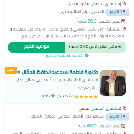
إستشاري تخصص
مخ واعصاب
الحصري ابراج العالميه برج
...
٦ اكتوبر
500
سعر الكشف:
جنيه
استشاري أول الطب النفسي و علاج الادمان و الامراض النفسية و
العصبية و أمراض المخ و الاعصاب - استشارى اول امراض المخ
والاعصاب والطب النفسى وعلاج الادمان من مايو 2008 - اخصائى
مواعيد الحجز
متاح النهاردة من 10:00 مساءً
الطب النفسى مستشفى الامل بجدة (لعلاج الادمان ،المملكة
الكشف باسبقية الحضور
العربية السعودية) من نوفمبر 1993 وحتى مايو 2019 - طبيب مقيم
مستشفيات جامعة الزقازيق من اكتوبر1989 وحتى اكتوبر1993
مميز
دكتورة فاطمة سيد عبد الحافظ الجمَّال
استشاري الطب النفسي والأعصاب_ معالج جدلي
سلوكى معتمد من الولايات المتحدة الأمريكية -
إختيار جيد
اضطرابات الشخصية الحدية- عضو الجمعية الأمريكية
(27 تقييم)
11767
للطب النفسي-الزمالة المصرية
إستشاري تخصص
نفسي
سيلفر مول المحور الخدمي الموازي للمحور
٦ اكتوبر
المركزي
...
600
سعر الكشف:
جنيه