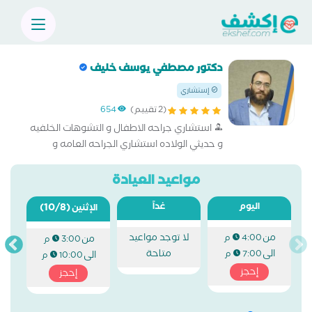
دكتور مصطفي يوسف خليف
إستشاري
(2 تقييم)
654
استشاري جراحه الاطفال و التشوهات الخلفيه
و حديثي الولاده استشاري الجراحه العامه و
المناظير
مواعيد العيادة
اليوم
غداً
(10/8)
الإثنين
من
لا توجد مواعيد
4:00 م
من
3:00 م
الى
متاحة
7:00 م
الى
10:00 م
إحجز
إحجز