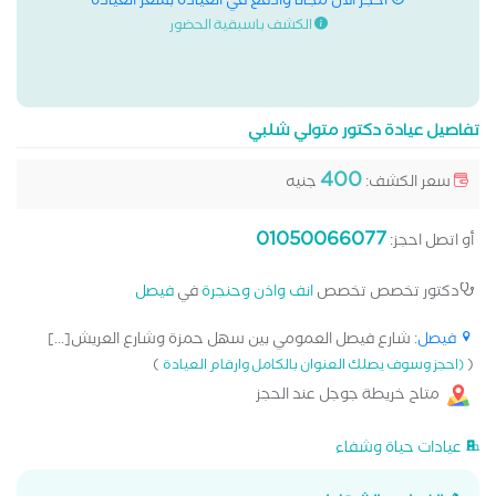
احجز الان مجانا وادفع في العيادة بسعر العيادة
الكشف باسبقية الحضور
تفاصيل عيادة دكتور متولي شلبي
400
سعر الكشف:
جنيه
01050066077
أو اتصل احجز:
دكتور تخصص تخصص
انف واذن وحنجرة
في
فيصل
فيصل
: شارع فيصل العمومي بين سهل حمزة وشارع العريش[...]
)
(
(احجز وسوف يصلك العنوان بالكامل وارقام العيادة
متاح خريطة جوجل عند الحجز
عيادات حياة وشفاء