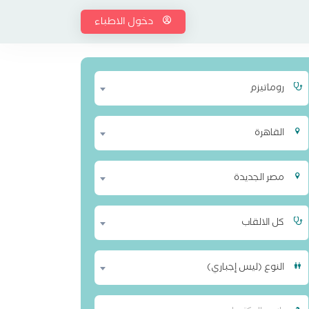
دخول الاطباء
روماتيزم
القاهرة
مصر الجديدة
كل الالقاب
النوع (ليس إجباري)