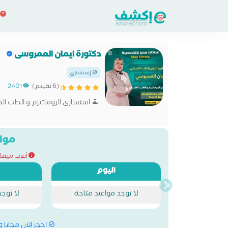
دكتورة ايمان العمروسى
إستشاري
(6 تقييم)
2401
استشارى الروماتيزم و الطب ال
مواع
أقرب ميعاد للحج
اليوم
لا توجد مواعيد متاحة
لا توج
احجز الان مجانا 