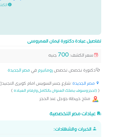
الكش
تفاصيل عيادة دكتورة ايمان العمروسى
700
سعر الكشف:
جنيه
دكتورة تخصص تخصص
روماتيزم
في
مصر الجديدة
مصر الجديدة
: شارع جسر السويس امام كوبرى التجنيد[..
)
(
(احجز وسوف يصلك العنوان بالكامل وارقام العيادة
متاح خريطة جوجل عند الحجز
عيادات مصر التخصصية
الخبرات والشهادات: