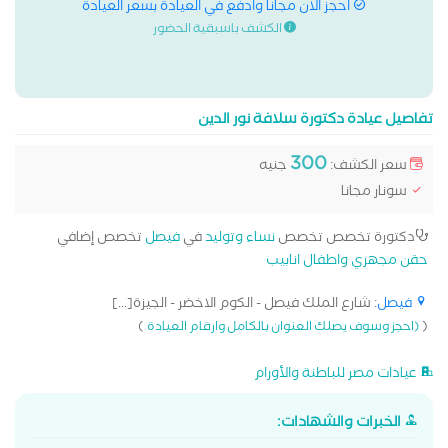
احجز الان مجانا وادفع في العيادة بسعر العيادة
الكشف باسبقية الحضور
تفاصيل عيادة دكتورة سلافة نور الدين
300
سعر الكشف:
جنيه
سونار مجانا
دكتورة تخصص تخصص
نساء وتوليد
في
فيصل
تخصص إضافي
حقن مجهري واطفال انابيب
فيصل
: شارع الملك فيصل - الكوم الاخضر - الجيزة[...]
)
(
(احجز وسوف يصلك العنوان بالكامل وارقام العيادة
عيادات مصر للباطنة والأورام
الخبرات والشهادات: