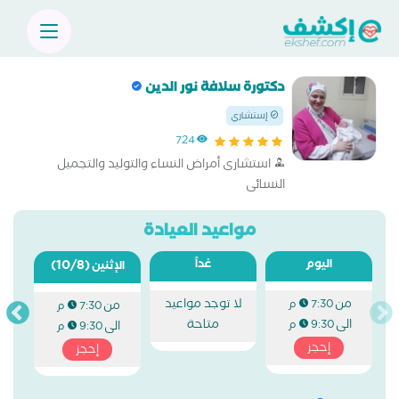
دكتورة سلافة نور الدين
إستشاري
724
استشارى أمراض النساء والتوليد والتجميل
النسائى
مواعيد العيادة
اليوم
غداً
(10/8)
الإثنين
من
لا توجد مواعيد
7:30 م
من
7:30 م
الى
متاحة
9:30 م
الى
9:30 م
إحجز
إحجز