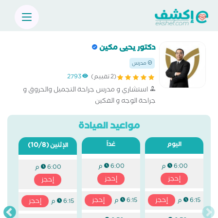
دكتور يحيى مكين
مدرس
(2 تقييم)
2793
استشاري و مدرس جراحة التجميل والحروق و
جراحة الوجه و الفكين
مواعيد العيادة
اليوم
غداً
(10/8)
الإثنين
6:00 م
6:00 م
6:00 م
إحجز
إحجز
إحجز
إحجز
إحجز
6:15 م
6:15 م
إحجز
6:15 م