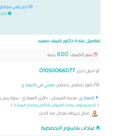
احجز الان مجانا 
الكش
تفاصيل عيادة دكتور شريف سعيد
600
سعر الكشف:
جنيه
01050066077
أو اتصل احجز:
دكتور تخصص تخصص
نفسي
في
المعادي
المعادي
: مدينة الفرسان - دائري المعادي - بجوار رينج رو
)
(
(احجز وسوف يصلك العنوان بالكامل وارقام العيادة
متاح خريطة جوجل عند الحجز
عيادات بلاتينوم التخصصية