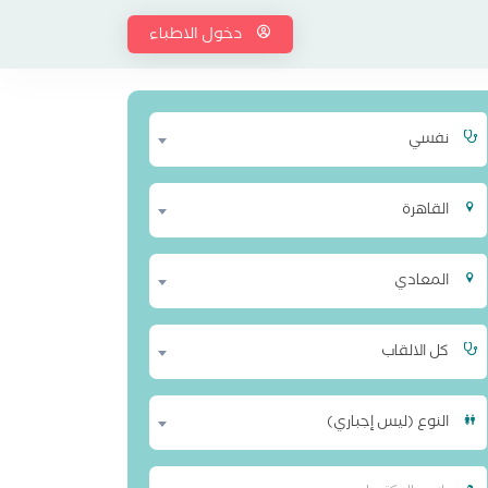
دخول الاطباء
نفسي
القاهرة
المعادي
كل الالقاب
النوع (ليس إجباري)