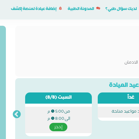
لديك سؤال طبي؟
المدونة الطبية
إضافة عيادة لمنصة إكشف
لادمان
يد العيادة
غداً
السبت
(8/8)
د مواعيد متاحة
من
5:00 م
الى
8:00 م
إحجز