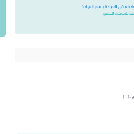
وادفع في العيادة بسعر العيادة
ف باسبقية الحضور
د[...]