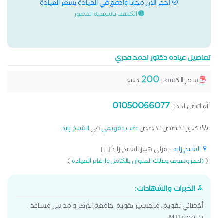
احجز الان مجانا وادفع في العيادة بسعر العيادة
الكشف باسبقية الحضور
تفاصيل عيادة دكتور احمد قدري
200
سعر الكشف:
جنيه
01050066077
أو اتصل احجز:
دكتور تخصص تخصص
طب تقويمي
في
الشيخ زايد
الشيخ زايد
: بفرلي هيلز الشيخ زايد[...]
)
(
(احجز وسوف يصلك العنوان بالكامل وارقام العيادة
الخبرات والشهادات:
أخصائي تقويم، ماجستير تقويم جامعة الأزهر و مدرس مساعد