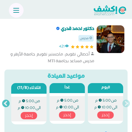
دكتور احمد قدري
مدرس
421
أخصائي تقويم، ماجستير تقويم جامعة الأزهر و
مدرس مساعد بجامعة MTI
مواعيد العيادة
اليوم
غداً
(11/8)
الثلاثاء
من
من
5:00 م
5:00 م
من
5:00 م
الى
الى
10:00 م
10:00 م
الى
10:00 م
إحجز
إحجز
إحجز