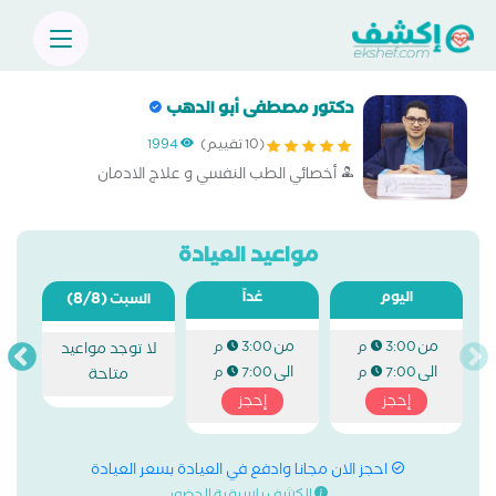
دكتور مصطفى أبو الدهب
(10 تقييم)
1994
أخصائي الطب النفسي و علاج الادمان
مواعيد العيادة
اليوم
غداً
(8/8)
السبت
من
من
3:00 م
3:00 م
لا توجد مواعيد
الى
الى
7:00 م
7:00 م
متاحة
إحجز
إحجز
احجز الان مجانا وادفع في العيادة بسعر العيادة