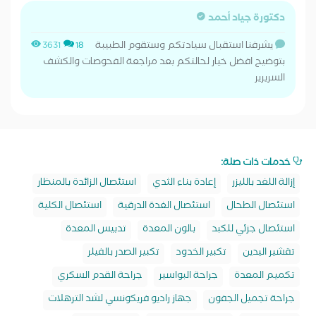
دكتورة جياد أحمد
يشرفنا استقبال سيادتكم وستقوم الطبيبة
3631
18
بتوضيح افضل خيار لحالتكم بعد مراجعة الفحوصات والكشف
السريرير
خدمات ذات صلة:
إزالة اللغد بالليزر
إعادة بناء الثدي
استئصال الزائدة بالمنظار
استئصال الطحال
استئصال الغدة الدرقية
استئصال الكلية
استئصال جزئي للكبد
بالون المعدة
تدبيس المعدة
تقشير اليدين
تكبير الخدود
تكبير الصدر بالفيلر
تكميم المعدة
جراحة البواسير
جراحة القدم السكري
جراحة تجميل الجفون
جهاز راديو فريكونسي لشد الترهلات