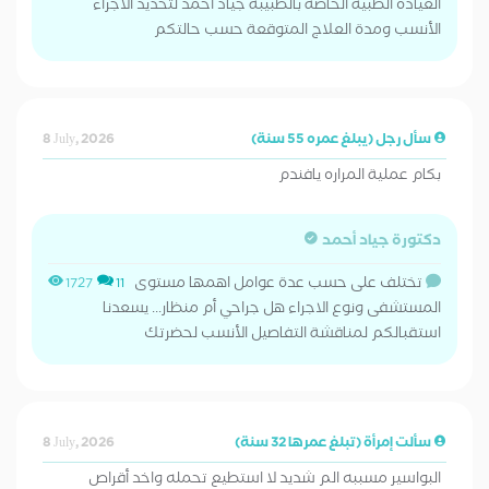
العيادة الطبية الخاصة بالطبيبة جياد أحمد لتحديد الاجراء
الأنسب ومدة العلاج المتوقعة حسب حالتكم
سأل رجل (يبلغ عمره 55 سنة)
8 July, 2026
بكام عملية المراره يافندم
دكتورة جياد أحمد
تختلف على حسب عدة عوامل اهمها مستوى
1727
11
المستشفى ونوع الاجراء هل جراحي أم منظار... يسعدنا
استقبالكم لمناقشة التفاصيل الأنسب لحضرتك
سألت إمرأة (تبلغ عمرها 32 سنة)
8 July, 2026
البواسير مسببه الم شديد لا استطيع تحمله واخد أقراص