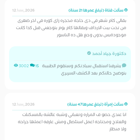
سألت فتاة (تبلغ عمرها 21 سنة)
12 June, 2026
بقالى كام شهر فى دى حاجه محجره زاى كوره فى اخر ضهرى
من تحت بيت الارداف وبقالها كام يوم بتوجعنى قبل كدا كانت
موجودةبس بدون وجع هل ده الناسور
دكتورة جياد أحمد
يشرفنا استقبال سيادتكم وستقوم الطبيبة
3002
15
بتوضيح حالتكم بعد الكشف السريري
سألت إمرأة (تبلغ عمرها 47 سنة)
12 June, 2026
انا عندي حصو ف المراره وتعباني وشبه عائشه بالمسكنات
والعلاج ومحتاجه اعمل استئصال ومش عارفه اعملها جراحه
ولا منظار