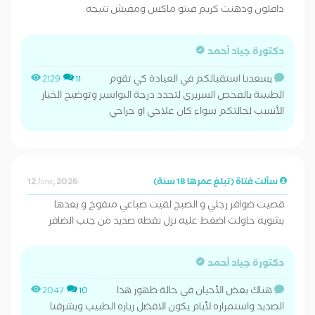
دافلون ودهنت كريم فينو ماكس ومفيش نتيجه
دكتورة جياد أحمد
يسعدنا استقبالكم في العيادة كي تقوم
2129
11
الطبيبة بالفحص السريري لتحدد درجة البواسير وتوضيح الخيار
الأنسب لحالتكم سواء كان علاجي او جراحي
سألت فتاة (تبلغ عمرها 18 سنة)
12 June, 2026
قصيت ضوافر رجلي و الصبح لقيت صباعي منفوخ و بعدها
بشويه حاولت اضغط عليه نزل نقطه صديد من جنب الضافر
دكتورة جياد أحمد
هناك بعض الأحيان في حالة ظهور هذا
2047
10
الصديد واستمراره لأيام يكون الافضل زياره الطبيب ويشرفنا