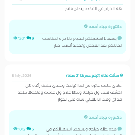
هلا الخراج في الفخده يتحاج فاتح
دكتورة جياد أحمد
يسعدنا استقبلكم للقيام بالاجراء المناسب
1201
9
لحالتكم بعد الفحص وتحديد أنسب خيار
سألت فتاة (تبلغ عمرها 21 سنة)
8 July, 2026
عندي حلمه غائره من لما اتولدت وعندي حلمه زأئده هل
اكشف نساء ول جراحه وليها علاج ول عمليه وعلاجها بياخد
قد اي وقت انا باقيلي سنه على الجواز
دكتورة جياد أحمد
هذه حالة جراحة ويسعدنا استقبالكم في
1012
6