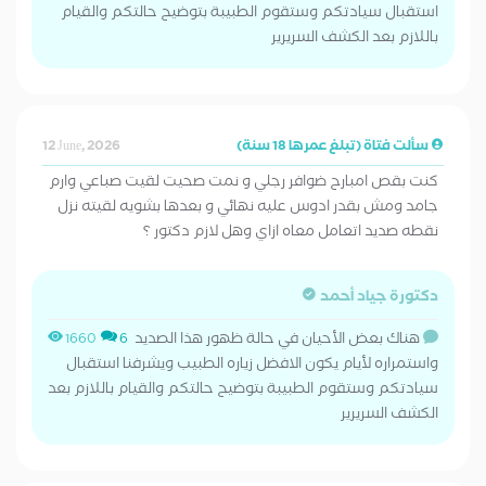
استقبال سيادتكم وستقوم الطبيبة بتوضيح حالتكم والقيام
باللازم بعد الكشف السريرير
سألت فتاة (تبلغ عمرها 18 سنة)
12 June, 2026
كنت بقص امبارح ضوافر رجلي و نمت صحيت لقيت صباعي وارم
جامد ومش بقدر ادوس عليه نهائي و بعدها بشويه لقيته نزل
نقطه صديد اتعامل معاه ازاي وهل لازم دكتور ؟
دكتورة جياد أحمد
هناك بعض الأحيان في حالة ظهور هذا الصديد
1660
6
واستمراره لأيام يكون الافضل زياره الطبيب ويشرفنا استقبال
سيادتكم وستقوم الطبيبة بتوضيح حالتكم والقيام باللازم بعد
الكشف السريرير