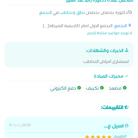
تفاصيل عيادة دكتورة رانيا عبد العزيز
اللغوى العام – تأهيل الصوت بعد عمليات استئصال الحنجرة .
دكتورة تخصص تخصص
نطق وتخاطب
في
التجمع
التجمع
: التجمع الاول امام اكاديميه الشرطه[...]
لا توجد مواعيد متاحة للحجز
الخبرات والشهادات:
استشارى امراض التخاطب
مميزات العيادة
مصعد
تكييف
دفع الكتروني
التقييمات:
اسيل ع...
9 April, 2025
التقييم :