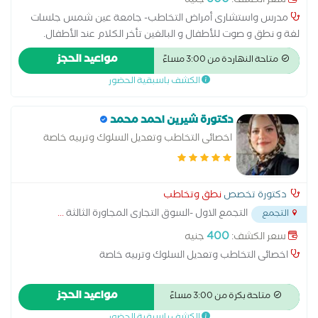
600
سعر الكشف:
جنيه
مدرس واستشارى أمراض التخاطب- جامعة عين شمس جلسات
لغة و نطق و صوت للأطفال و البالغين تأخر الكلام عند الأطفال.
صعوبات نطق الحروف (اللثغة). التلعثم (التأتأة). اضطرابات الصوت
مواعيد الحجز
متاحة النهاردة من 3:00 مساءً
(بحة أو ضعف الصوت) متخصص في تقييم وتشخيص وعلاج
الكشف باسبقية الحضور
اضطرابات النطق واللغة والتواصل لدى الأطفال والبالغين، مع إعداد
برامج علاجية فردية تناسب احتياجات كل حالة. يقدم خدمات علاج
تأخر الكلام، ومشكلات النطق، والتلعثم، واضطرابات اللغة والتواصل،
دكتورة شيرين احمد محمد
مع متابعة مستمرة لتحقيق أفضل النتائج وتنمية مهارات التواصل
اخصائى التخاطب وتعديل السلوك وتربيه خاصة
والثقة بالنفس.يعتمد على أحدث الأساليب العلمية والبرامج العلاجية
الحديثة، مع استخدام وسائل تقييم دقيقة وخطط علاجية متكاملة،
مع متابعة دورية لقياس التقدم وتعديل البرنامج العلاجي بما يحقق
دكتورة تخصص
نطق وتخاطب
أفضل النتائج. ويهدف إلى تنمية مهارات التواصل واللغة، وتحسين
التجمع الاول -السوق التجارى المجاورة الثالثة
...
النطق،
التجمع
400
سعر الكشف:
جنيه
اخصائى التخاطب وتعديل السلوك وتربيه خاصة
مواعيد الحجز
متاحة بكرة من 3:00 مساءً