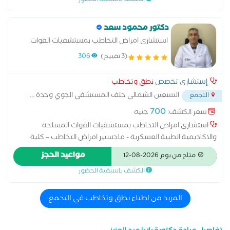
الكشف باسبقية الحضور
دكتور محمود سعد
استشارى امراض التخاطب بمستشفيات القوات
المسلحة
(3 تقييم)
306
إستشاري تخصص
نطق وتخاطب
التسعين الشمالي خلف المستشفي الجوي وحدة
...
التجمع
700
سعر الكشف:
جنيه
استشارى امراض التخاطب بمستشفيات القوات المسلحة
والاكاديمية الطبية العسكرية - ماجستير امراض التخاطب – كلية
الطب جامعة عين شمس - متخصص فى : علاج امراض الكلام واللغة
مواعيد الحجز
متاح من يوم 2026-08-12
والصوت وصعوبة البلع – علاج اللدغات التلعثم وسرعة تدافع الكلام
الكشف باسبقية الحضور
– تأهيل حالات صعوبة التعلم وضعف التحصيل الدراسى – تأهيل حالات
التوحد وتشتت الانتباه وفرط الحركة – علاج البحة الصوتية وضعف
وشلل الثنايا الصوتية – تشخيص وعلاج امراض الحنجرة بالمنظار
المزيد من اطباء نطق وتخاطب في التجمع
الحنجرى – تأهيل متلازمة داون – تأهيل حالات العى والحبسة
الكلامية – علاج الخنف بنوعيه المفتوح والمغلق – علاج حالات التأخر