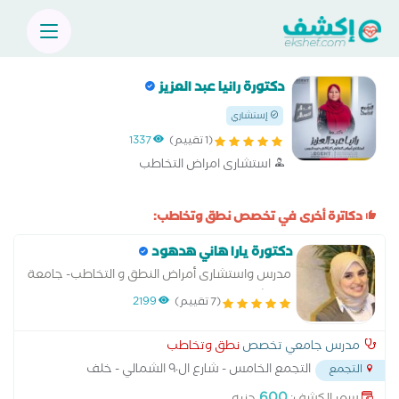
دكتورة رانيا عبد العزيز
إستشاري
(1 تقييم)
1337
استشارى امراض التخاطب
دكاترة أخرى في تخصص نطق وتخاطب:
دكتورة يارا هاني هدهود
مدرس واستشارى أمراض النطق و التخاطب- جامعة
عين شمس
(7 تقييم)
2199
مدرس جامعي تخصص
نطق وتخاطب
التجمع الخامس - شارع ال٩٠ الشمالي - خلف
التجمع
المستشفي الجوي
...