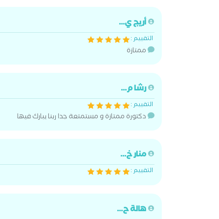
أريج ي...
التقييم :
ممتازة
رشا م...
التقييم :
دكتورة ممتازة و مستمتعة جدا ربنا يبارك فيها
منار خ...
التقييم :
هالة ح...