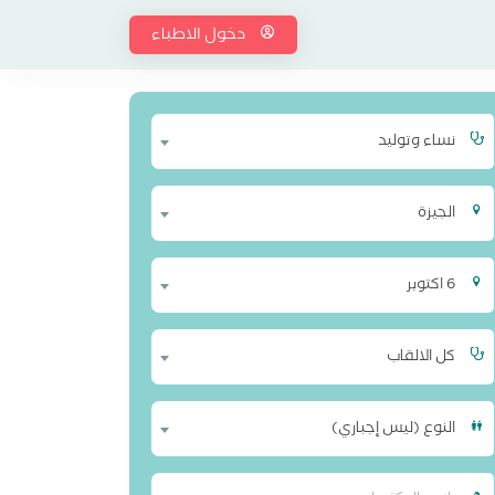
دخول الاطباء
نساء وتوليد
الجيزة
6 اكتوبر
كل الالقاب
النوع (ليس إجباري)