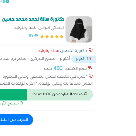
الك
الليليه .جراحات السقوط المهبلي والتجميل النسائي .ج
بطانه الرحم المهاجره وإلتصاقات الحوض الناتجه عنها
دكتورة هالة احمد محمد حسين
جنس المولود بأفضل الأسعار
اخصائي امراض النسا والتوليد
98
دكتورة تخصص
نساء وتوليد
أكتوبر - المحور المركزي - سابع برج بع
٦ اكتوبر
450
سعر الكشف:
جنيه
* خبرة في متابعة الحمل الطبيعي وعالي الخطورة. 
الحمل منذ بدايته وحتى الولادة. * إجراء الولادات الطب
تشخيص وعلاج اضطرابات الدورة الشهرية. * متابعة سن
متاحة النهاردة من 11:00 صباحاً
الرحم والثدي. * تركيب وإزالة وسائل تنظيم الأسرة. *
مفتوح الآن
الطبية الحديثة
المزيد من اطباء نس