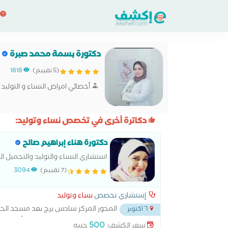
دكتورة بسمة محمد صبرة
(5 تقييم)
1818
أخصائي امراض النساء و التوليد
دكاترة أخرى في تخصص نساء وتوليد:
دكتورة هناء إبراهيم صالح
استشاري النساء والتوليد والتجميل ا
(7 تقييم)
3094
إستشاري تخصص
نساء وتوليد
المحور المركز سادس برج بعد مسجد ال
٦ اكتوبر
جانبي بالممر بين بازار الجامعه وممدوح غطاطي أعلي صي
500
سعر الكشف:
جنيه