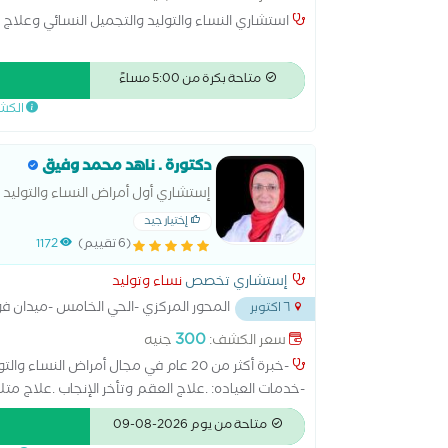
استشاري النساء والتوليد والتجميل النسائي وعلاج 
متاحة بكرة من 5:00 مساءً
الكش
دكتورة . ناهد محمد وفيق
إستشاري أول أمراض النساء والتوليد و
إختيار جيد
(6 تقييم)
1172
إستشاري تخصص
نساء وتوليد
المحور المركزي -الحي الخامس -ميدان ف
٦ اكتوبر
300
سعر الكشف:
جنيه
-خبرة أكثر من 20 عام في مجال أمراض ال
-خدمات العياده: .علاج العقم وتأخر الإنجاب .علاج مت
وتحديد أيام الحمل .متابعه الحمل بأحدث أجهزه السونار ر
متاحة من يوم 2026-08-09
المبكرة والاجهاض المتكرر .الكشف عن العيوب الخلقي