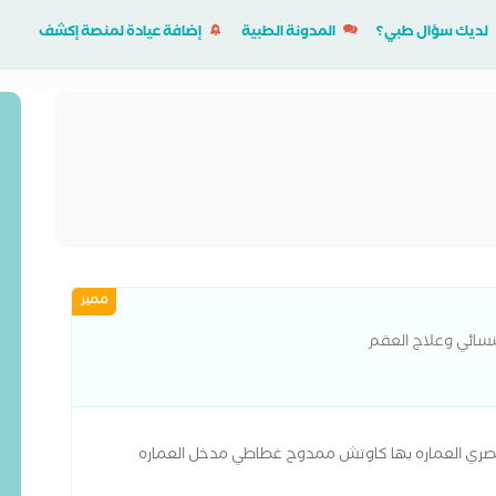
لديك سؤال طبي؟
المدونة الطبية
إضافة عيادة لمنصة إكشف
مميز
لنسائي وعلاج العقم
حصري العماره بها كاوتش ممدوح غطاطي مدخل العماره
دليه د.نيفين
...