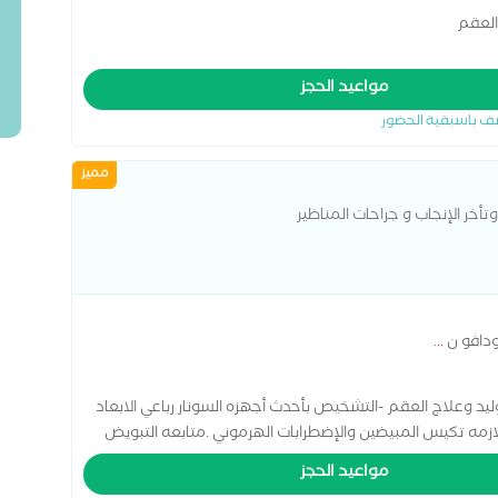
العقم
مواعيد الحجز
ف باسبقية الحضور
مميز
تأخر الإنجاب و جراحات المناظير
ودافو ن
...
نساء والتوليد وعلاج العقم -التشخيص بأحدث أجهزه السونار رباعي الابعاد
لازمه تكيس المبيضين والإضطرابات الهرموني .متابعه التبويض
باعيي الأبعاد والديار الملون .متابعه الحمل الحرج والولاده
مواعيد الحجز
ه في الجنين وتشخيص متلازمه داون .الولادات القيصريه بدون