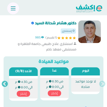
دكتور هشام شحاتة السيد
إستشاري
(1 تقييم)
985
استشاري علاج طبيعي جامعة القاهرة و
مستشفى معهد ناصر
مواعيد العيادة
اليوم
غداً
(9/8)
الأحد
لا توجد مواعيد
من
6:30 م
من
4:30 م
متاحة
الى
8:00 م
الى
8:00 م
إحجز
إحجز