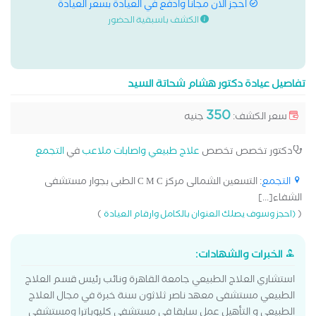
احجز الان مجانا وادفع في العيادة بسعر العيادة
الكشف باسبقية الحضور
تفاصيل عيادة دكتور هشام شحاتة السيد
350
سعر الكشف:
جنيه
دكتور تخصص تخصص
علاج طبيعي واصابات ملاعب
في
التجمع
التجمع
: التسعين الشمالى مركز C M C الطبى بجوار مستشفى
الشفاء[...]
)
(
(احجز وسوف يصلك العنوان بالكامل وارقام العيادة
الخبرات والشهادات:
استشاري العلاج الطبيعي جامعة القاهرة ونائب رئيس قسم العلاج
الطبيعي مستشفى معهد ناصر ثلاثون سنة خبرة في مجال العلاج
الطبيعي و التأهيل عمل سابقا في مستشفى كليوباترا ومستشفى