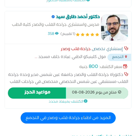
الكشف باسبقية الحضور
دكتور أحمد طارق سيد
مدرس واستشاري جراحة القلب والصدر كلية الطب
-جامعة عين شمس
(1 تقييم)
358
إستشاري تخصص
جراحة قلب وصدر
مول كلينيكو الطبي عيادة خلف مسجد
...
التجمع
800
سعر الكشف:
جنيه
دكتوراة جراحة القلب والصدر جامعة عين شمس مدير وحدة جراحة
القلب مستشفي عين شمس التخصصي متخصص في جراحات القلب
المفتوح والنايض جراحات االشرايين التاجية جراحات التدخل المحدود
مواعيد الحجز
متاح من يوم 2026-08-08
والمنظار لصمامات القلب جراحات الشريان الاورطي واورام القلب
الكشف بميعاد محدد
المزيد من اطباء جراحة قلب وصدر في التجمع