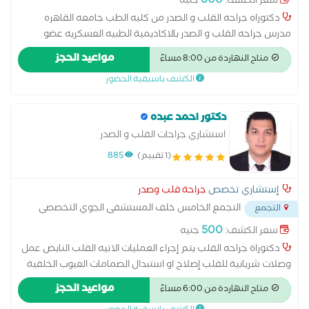
600
سعر الكشف:
جنيه
دكتوراه جراحه القلب و الصدر من كليه الطب جامعه القاهره
مدرس جراحه القلب و الصدر بالاكاديمية الطبيه العسكريه عضو
الجمعيه المصرية لجراحه القلب و الصدر استشارى جراحات القلب و
مواعيد الحجز
متاح النهاردة من 8:00 مساءً
الصدر بمستشفيات القوات المسلحه متخصص فى عمليات التدخل
الكشف باسبقية الحضور
المحدود بالمنظار فى جراحات القلب و جراحات الصدر -متخصص في
جراحات الشرايين التاجيه بالقلب النابض - تغيير صمامات القلب عن
طريق المنظار - التدخل المحدود - ⁠جراحات تمدد و انسلاخ الشريان
دكتور احمد عبده
الاورطى -جراحه العيوب الخلقيه للكبار - ⁠جراحات الصدر و الرئه بالمنظار
استشاري جراحات القلب و الصدر
- التدخل المحدود
(1 تقييم)
885
إستشاري تخصص
جراحة قلب وصدر
التجمع الخامس خلف المستشفى الجوي التخصصى
التجمع
...
500
سعر الكشف:
جنيه
دكتوراة جراحه القلب يتم إجراء العمليات الاتيه القلب النابض عمل
وصلات شريانية للقلب إصلاح او استبدال الصمامات العيوب الخلقية
للكبار استبدال جذع الشريان الاورطي الصاعد انسلاخ الشريان الاورطي
مواعيد الحجز
متاح النهاردة من 6:00 مساءً
إصلاح او استبدال الصمامات التدخل المحدود