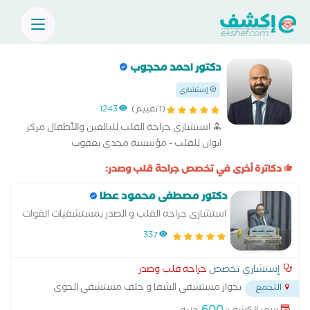
دكتور احمد محجوب
إستشاري
(1 تقييم)
1243
استشاري جراحة القلب للبالغين والأطفال مركز
ايوان للقلب - مؤسسة مجدي يعقوب
دكاترة أخرى في تخصص جراحة قلب وصدر:
دكتور مصطفى محمود عطا
استشارى جراحه القلب و الصدر بمستشفيات القوات
المسلحه
337
إستشاري تخصص
جراحة قلب وصدر
بجوار مستشفى الشفا و خلف مستشفى الجوى
التجمع
التخصصى - شارع التسعين الشمالى
...