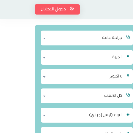
دخول الاطباء
جراحة عامة
الجيزة
6 اكتوبر
كل الالقاب
النوع (ليس إجباري)