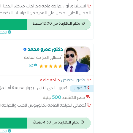
استشاري أول جراحة عامة وجراحات مناظير الجهاز اله
المجال الطبي. حاصل على العديد من الدراسات التخصصي
مع سجل مهني حافل في تشخيص وعلاج الحالات الجرا
متاح النهاردة من 12:00 مساءً
المرموقة، وشارك في برامج تدريبية ومؤتمرات علم
الكش
الأساليب العلاجية.
دكتور عمرو محمد
أخصائى الجراحة العامة
52
دكتور تخصص
جراحة عامة
اكتوبر - الحي الثانى - بجوار مدرسة أم ال
٦ اكتوبر
500
سعر الكشف:
جنيه
أخصائى الجراحة العامة بكالوريوس الطب والجراحة ا
متاح النهاردة من 4:30 مساءً
الكش