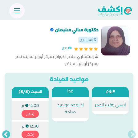
دكتورة سالي سليمان
إستشاري
871
إستشاري علاج الاورام بمركز أورام مدينه نصر
ومركز أورام السلام
مواعيد العيادة
اليوم
غداً
(8/8)
السبت
انتهي وقت الحجز
لا توجد مواعيد
12:00 م
متاحة
إحجز
12:30 م
إحجز