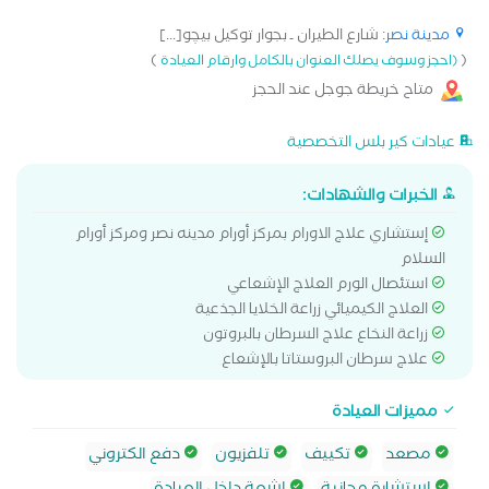
مدينة نصر
: شارع الطيران ـ بجوار توكيل بيچو[...]
)
(
(احجز وسوف يصلك العنوان بالكامل وارقام العيادة
متاح خريطة جوجل عند الحجز
عيادات كير بلس التخصصية
الخبرات والشهادات:
إستشاري علاج الاورام بمركز أورام مدينه نصر ومركز أورام
السلام
استئصال الورم العلاج الإشعاعي
العلاج الكيميائي زراعة الخلايا الجذعية
زراعة النخاع علاج السرطان بالبروتون
علاج سرطان البروستاتا بالإشعاع
مميزات العيادة
مصعد
تكييف
تلفزيون
دفع الكتروني