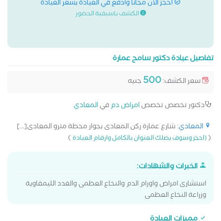
احجز الان مجانا وادفع في العيادة بسعر العيادة
الكشف باسبقية الحضور
تفاصيل عيادة دكتور سامح عمارة
500
سعر الكشف:
جنيه
دكتور تخصص تخصص
امراض دم
في
المعادي
المعادي
: شارع عمارة ركن المعادى بجوار محطة مترو المعادى[...]
)
(
(احجز وسوف يصلك العنوان بالكامل وارقام العيادة
الخبرات والشهادات:
استشارى امراض واورام الدم والنخاع العظمى والغدد الليمفاوية
وزراعة النخاع العظمى
مميزات العيادة