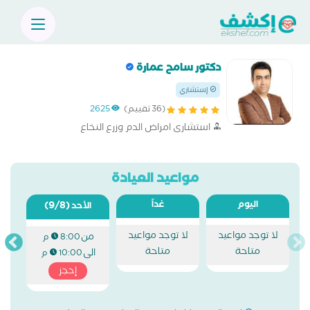
دكتور سامح عمارة
إستشاري
(36 تقييم)
2625
استشارى امراض الدم وزرع النخاع
مواعيد العيادة
اليوم
غداً
(9/8)
الأحد
لا توجد مواعيد
لا توجد مواعيد
من
8:00 م
متاحة
متاحة
الى
10:00 م
إحجز