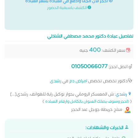
احجز الان مجانا وادفع في العيادة بسعر العيادة
الكشف باسبقية الحضور
تفاصيل عيادة دكتور محمد مصطفي الشاذلي
400
سعر الكشف:
جنيه
01050066077
أو اتصل احجز:
دكتور تخصص تخصص
امراض دم
في
رشدي
رشدي
: ش المعسكر الروماني بجوار توكيل راية للهواتف. رشدي[...]
)
(
(احجز وسوف يصلك العنوان بالكامل وارقام العيادة
متاح خريطة جوجل عند الحجز
الخبرات والشهادات: