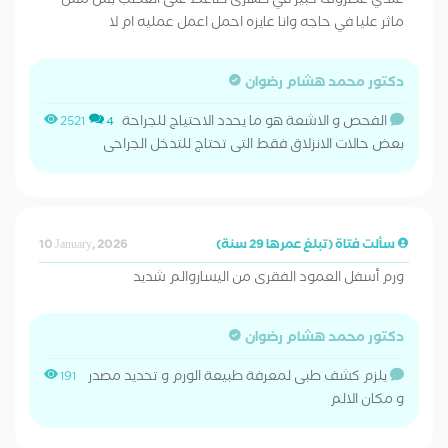
عندي غضروف كبير في ضهرى ضاغط على العصب بس مش
ماثر عليا في حاجه وانا عايزه احمل اعمل عمليه ام لا
دكتور محمد هشام رضوان
الفحص و الاشعة هو ما يحدد الاحتياج للجراحة
2521
4
بعض حالات الانزلاق فقط التى تحتاج للتدخل الجراحى
سألت فتاة (تبلغ عمرها 29 سنة)
10 January, 2026
ورم أسفل العمود الفقرى من اليساروالم شديد
دكتور محمد هشام رضوان
يلزم كشف طبى لمعرفة طبيعة الورم و تحديد مصدر
191
و مكان الالم