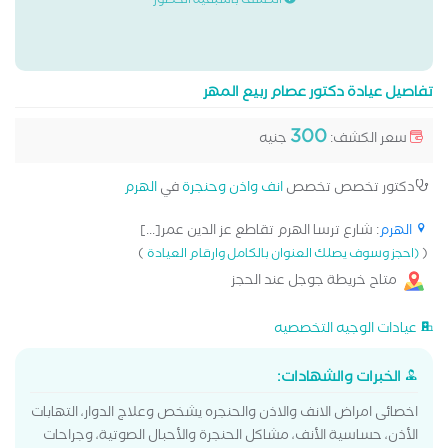
الكشف باسبقية الحضور
تفاصيل عيادة دكتور عصام ربيع المهر
300
سعر الكشف:
جنيه
دكتور تخصص تخصص
انف واذن وحنجرة
في
الهرم
الهرم
: شارع ترسا الهرم تقاطع عز الدين عمر[...]
)
(
(احجز وسوف يصلك العنوان بالكامل وارقام العيادة
متاح خريطة جوجل عند الحجز
عيادات الوجيه التخصصيه
الخبرات والشهادات:
اخصائى امراض الانف والاذن والحنجره يشخص وعلاج الدوار، التهابات
الأذن، حساسية الأنف، مشاكل الحنجرة والأحبال الصوتية، وجراحات