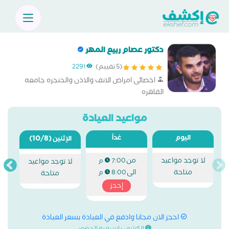
دكتور عصام ربيع المهر
(5 تقييم)
2291
اخصائى امراض الانف والاذن والحنجره جامعه
القاهره
مواعيد العيادة
اليوم
غداً
(10/8)
الإثنين
لا توجد مواعيد
من
7:00 م
لا توجد مواعيد
متاحة
الى
8:00 م
متاحة
إحجز
احجز الان مجانا وادفع في العيادة بسعر العيادة