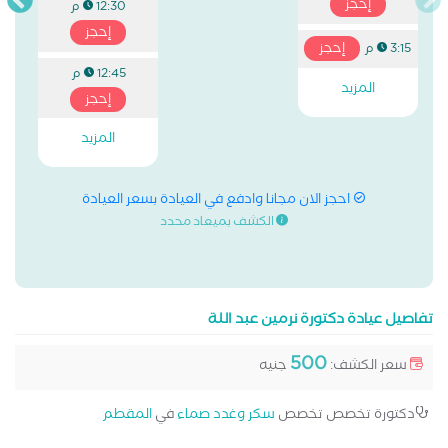
إحجز
12:30 م
إحجز
إحجز
3:15 م
12:45 م
المزيد
إحجز
المزيد
احجز الان مجانا وادفع في العيادة بسعر العيادة
الكشف بميعاد محدد
تفاصيل عيادة دكتورة نرمين عبد اللة
500
سعر الكشف:
جنيه
دكتورة تخصص تخصص
سكر وغدد صماء
في
المقطم