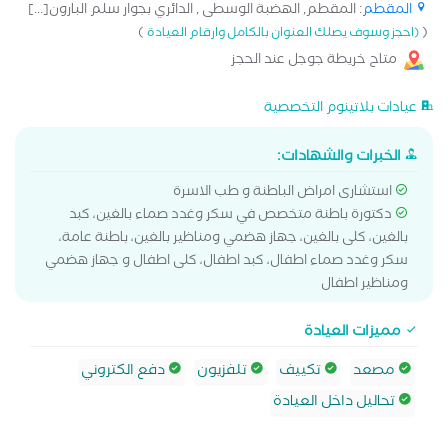
المقطم
: المقطم, الهضبة الوسطى , الدائري بجوار سلم البارون[...]
)
(
(احجز وسوف يصلك العنوان بالكامل وارقام العيادة
متاح خريطة جوجل عند الحجز
عيادات بلاتينوم التخصصية
الخبرات والشهادات:
استشارى امراض الباطنة و طب الاسرة
دكتورة باطنة متخصص في سكر وغدد صماء بالغين، كبد
بالغين، كلى بالغين، جهاز هضمي ومناظير بالغين، باطنة عامة،
سكر وغدد صماء اطفال، كبد اطفال، كلى اطفال و جهاز هضمي
ومناظير اطفال
مميزات العيادة
مصعد
تكييف
تلفزيون
دفع الكتروني
تحاليل داخل العيادة