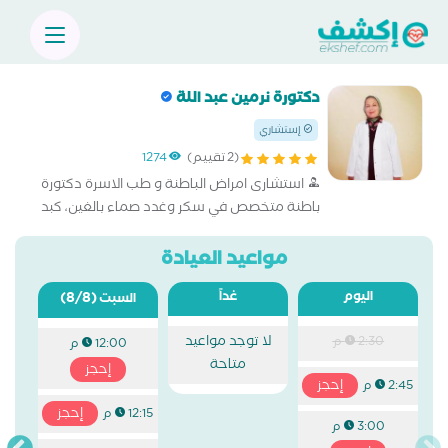
دكتورة نرمين عبد اللة
إستشاري
(2 تقييم)
1274
استشارى امراض الباطنة و طب الاسرة دكتورة
باطنة متخصص في سكر وغدد صماء بالغين، كبد
بالغين، كلى بالغين، جهاز هضمي ومناظير بالغين،
باطنة عامة، سكر وغدد صماء اطفال، كبد اطفال،
مواعيد العيادة
كلى اطفال و جهاز هضمي ومناظير اطفال
اليوم
غداً
(8/8)
السبت
لا توجد مواعيد
2:30 م
12:00 م
متاحة
إحجز
إحجز
2:45 م
إحجز
12:15 م
3:00 م