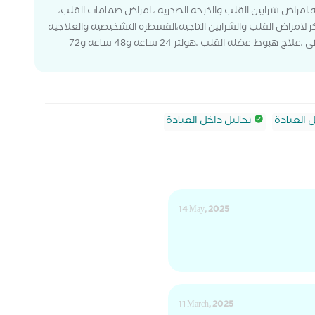
ه،امراض شرايين القلب والذبحه الصدريه ، امراض صمامات القلب،
 لامراض القلب والشرايين التاجيه،القسطره التشخيصيه والعلاجيه
،علاج قصور الشريان التاجى ،رسم القلب بالمجهود الدوائى ،علاج هبوط عضله القلب ،هولتر 24 ساعه و48 ساعه و72
العيادة
تحاليل داخل العيادة
14 May, 2025
11 March, 2025