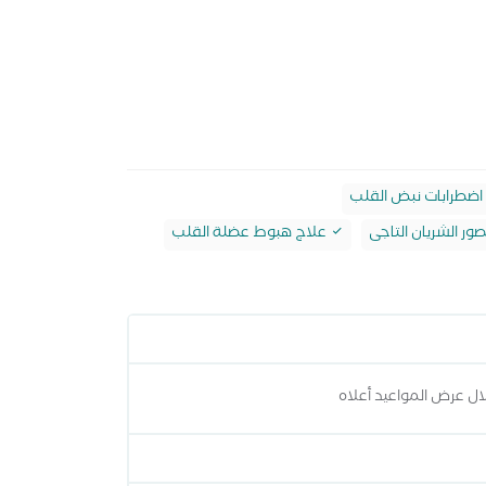
اضطرابات نبض القلب
ور الشريان التاجى
علاج هبوط عضلة القلب