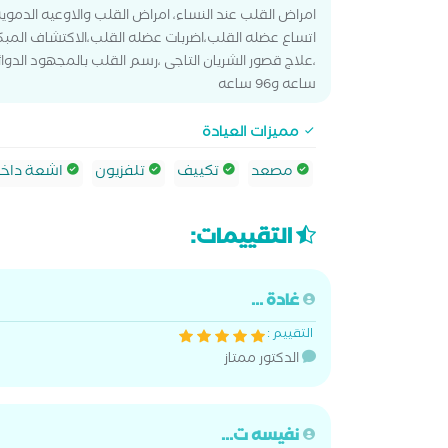
امراض القلب عند النساء، امراض القلب والاوعيه الدموي
اتساع عضله القلب،اضربات عضله القلب،الاكتشاف المبكر
ساعه و96 ساعه
مميزات العيادة
مصعد
تكييف
تلفزيون
اشعة داخل 
التقييمات:
غادة ...
التقييم :
الدكتور ممتاز
نفيسه ت...