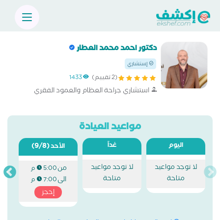
دكتور احمد محمد العطار
إستشاري
(2 تقييم)
1433
استشاري جراحة العظام والعمود الفقري
مواعيد العيادة
اليوم
غداً
(9/8)
الأحد
لا توجد مواعيد
لا توجد مواعيد
من
5:00 م
متاحة
متاحة
الى
7:00 م
إحجز