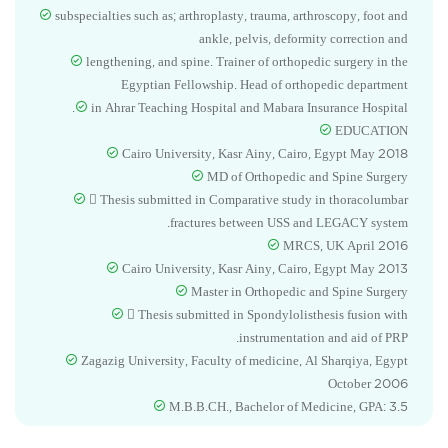
subspecialties such as; arthroplasty, trauma, arthroscopy, foot and
ankle, pelvis, deformity correction and
lengthening, and spine. Trainer of orthopedic surgery in the
Egyptian Fellowship. Head of orthopedic department
in Ahrar Teaching Hospital and Mabara Insurance Hospital.
EDUCATION
Cairo University, Kasr Ainy, Cairo, Egypt May 2018
MD of Orthopedic and Spine Surgery
 Thesis submitted in Comparative study in thoracolumbar
fractures between USS and LEGACY system.
MRCS, UK April 2016
Cairo University, Kasr Ainy, Cairo, Egypt May 2013
Master in Orthopedic and Spine Surgery
 Thesis submitted in Spondylolisthesis fusion with
instrumentation and aid of PRP.
Zagazig University, Faculty of medicine, Al Sharqiya, Egypt
October 2006
M.B.B.CH., Bachelor of Medicine, GPA: 3.5