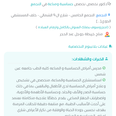
دكتور تخصص تخصص
حساسية ومناعة
في
التجمع
التجمع
: التجمع الخامس - شارع ال٩٠ الشمالي - خلف المستشفي
الجوي[...]
)
(
(احجز وسوف يصلك العنوان بالكامل وارقام العيادة
متاح خريطة جوجل عند الحجز
عيادات بلاتينوم التخصصية
الخبرات والشهادات:
مدرس أمراض الحساسية و المناعه كليه الطب جامعه عين
شمس
استاستشاري الحساسية والمناعة، متخصص في تشخيص
وعلاج أمراض الحساسية لدى الأطفال والبالغين، بما في ذلك
حساسية الصدر والأنف والجلد، وحساسية الأطعمة والأدوية،
واضطرابات الجهاز المناعي. يقدم خططًا علاجية متكاملة تعتمد
على أحدث الأساليب الطبية، مع متابعة دقيقة للحالات المزمنة
بهدف تحسين جودة الحياة والوقاية من تكرار الأعراض شاري