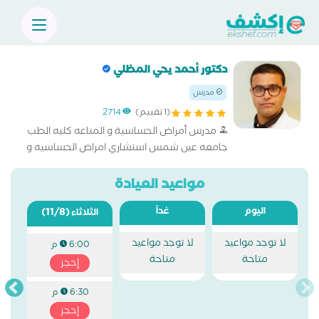
دكتور أحمد يحي المظلي
مدرس
(1 تقييم)
2714
مدرس أمراض الحساسية و المناعه كليه الطب
جامعه عين شمس استشاري امراض الحساسيه و
المناعه
مواعيد العيادة
اليوم
غداً
(11/8)
الثلاثاء
لا توجد مواعيد
لا توجد مواعيد
6:00 م
متاحة
متاحة
إحجز
6:30 م
إحجز