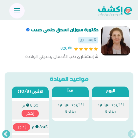
دكتورة سوزان اسحق حلمى حبيب
إستشاري
826
إستشارى طب الأطفال وحديثي الولادة
مواعيد العيادة
اليوم
غداً
(10/8)
الإثنين
لا توجد مواعيد
لا توجد مواعيد
8:30 م
متاحة
متاحة
إحجز
إحجز
8:45 م